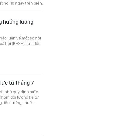
t nối 10 ngày trên biển.
ng hưởng lương
thảo luận về một số nội
xã hội (BHXH) sửa đổi.
 lực từ tháng 7
nh phủ quy định mức
 nhóm đối tượng kể từ
 tiền lương, thuế...