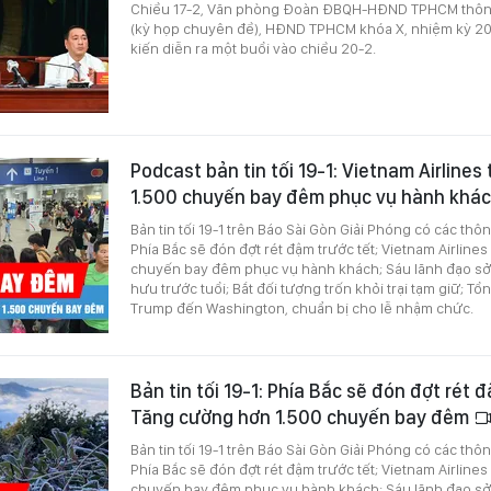
Chiều 17-2, Văn phòng Đoàn ĐBQH-HĐND TPHCM thông 
(kỳ họp chuyên đề), HĐND TPHCM khóa X, nhiệm kỳ 2
kiến diễn ra một buổi vào chiều 20-2.
Podcast bản tin tối 19-1: Vietnam Airline
1.500 chuyến bay đêm phục vụ hành khá
Bản tin tối 19-1 trên Báo Sài Gòn Giải Phóng có các thô
Phía Bắc sẽ đón đợt rét đậm trước tết; Vietnam Airline
chuyến bay đêm phục vụ hành khách; Sáu lãnh đạo sở
hưu trước tuổi; Bắt đối tượng trốn khỏi trại tạm giữ; T
Trump đến Washington, chuẩn bị cho lễ nhậm chức.
Bản tin tối 19-1: Phía Bắc sẽ đón đợt rét đ
Tăng cường hơn 1.500 chuyến bay đêm
Bản tin tối 19-1 trên Báo Sài Gòn Giải Phóng có các thô
Phía Bắc sẽ đón đợt rét đậm trước tết; Vietnam Airline
chuyến bay đêm phục vụ hành khách; Sáu lãnh đạo sở