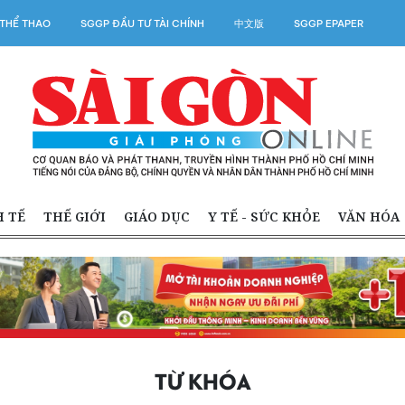
THỂ THAO
SGGP ĐẦU TƯ TÀI CHÍNH
中文版
SGGP EPAPER
H TẾ
THẾ GIỚI
GIÁO DỤC
Y TẾ - SỨC KHỎE
VĂN HÓA
TỪ KHÓA