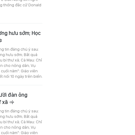
ổng thống đắc cử Donald
ương hưu sớm; Học
ng tin đáng chú ý sau:
ng hưu sớm; Bắt quả
 bí thư xã; Cà Mau: Chỉ
iền cho nông dân; Vụ
 cuối năm": Giáo viên
t nối 10 ngày trên biển.
gười đàn ông
ư xã
ng tin đáng chú ý sau:
ng hưu sớm; Bắt quả
 bí thư xã; Cà Mau: Chỉ
iền cho nông dân; Vụ
 cuối năm": Giáo viên