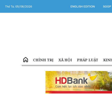
Thứ Tư, 05/08/2026
ENGLISH EDITION
SGGP 
CHÍNH TRỊ
XÃ HỘI
PHÁP LUẬT
KIN