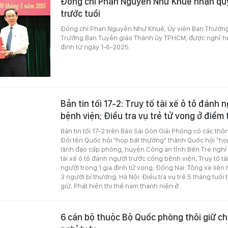
Đồng chí Phan Nguyễn Như Khuê nhận quy
trước tuổi
Đồng chí Phan Nguyễn Như Khuê, Ủy viên Ban Thường
Trưởng Ban Tuyên giáo Thành ủy TPHCM, được nghỉ hư
định từ ngày 1-6-2025.
Bản tin tối 17-2: Truy tố tài xế ô tô đánh 
bệnh viện; Điều tra vụ trẻ tử vong ở điểm
Bản tin tối 17-2 trên Báo Sài Gòn Giải Phóng có các thô
Đổi tên Quốc hội "họp bất thường" thành Quốc hội "họ
lãnh đạo cấp phòng, huyện Công an tỉnh Bến Tre nghỉ h
tài xế ô tô đánh người trước cổng bệnh viện; Truy tố tà
người trong 1 gia đình tử vong; Đồng Nai: Tông xe liên 
3 người bị thương; Hà Nội: Điều tra vụ trẻ 5 tháng tuổi
giữ; Phát hiện thi thể nam thanh niên ở..
6 cán bộ thuộc Bộ Quốc phòng thôi giữ ch