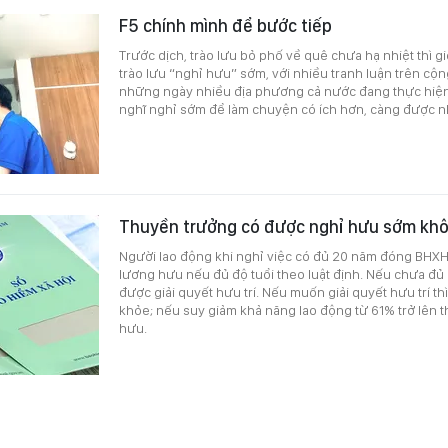
F5 chính mình để bước tiếp
Trước dịch, trào lưu bỏ phố về quê chưa hạ nhiệt thì giới
trào lưu “nghỉ hưu” sớm, với nhiều tranh luận trên c
những ngày nhiều địa phương cả nước đang thực hiện 
nghĩ nghỉ sớm để làm chuyện có ích hơn, càng được n
Thuyền trưởng có được nghỉ hưu sớm kh
Người lao động khi nghỉ việc có đủ 20 năm đóng BHXH
lương hưu nếu đủ độ tuổi theo luật định. Nếu chưa đủ 
được giải quyết hưu trí. Nếu muốn giải quyết hưu trí th
khỏe; nếu suy giảm khả năng lao động từ 61% trở lên t
hưu.