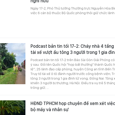
nghỉ hưu
Ngày 17-2, Phó Thủ tướng Thường trực Nguyễn Hòa Bìn
việc 6 cán bộ thuộc Bộ Quốc phòng thôi giữ chức lãnh
Podcast bản tin tối 17-2: Cháy nhà 4 tầng 
tài xế vượt ẩu tông 3 người trong 1 gia đì
Podcast bản tin tối 17-2 trên Báo Sài Gòn Giải Phóng c
ý sau: Đổi tên Quốc hội "họp bất thường" thành Quốc
lệ”; 25 lãnh đạo cấp phòng, huyện Công an tỉnh Bến Tr
Truy tố tài xế ô tô đánh người trước cổng bệnh viện; Tr
tông 3 người trong 1 gia đình tử vong; Đồng Nai: Tông x
khiến 3 người bị thương; Hà Nội: Điều tra vụ trẻ 5 thán
trông giữ; ...
HĐND TPHCM họp chuyên đề xem xét việc
bộ máy và nhân sự