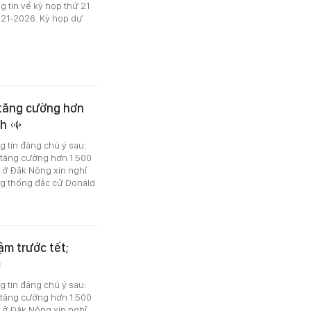
tin về kỳ họp thứ 21
021-2026. Kỳ họp dự
s tăng cường hơn
ch
ng tin đáng chú ý sau:
s tăng cường hơn 1.500
 ở Đắk Nông xin nghỉ
ổng thống đắc cử Donald
ậm trước tết;
ng tin đáng chú ý sau:
s tăng cường hơn 1.500
 ở Đắk Nông xin nghỉ