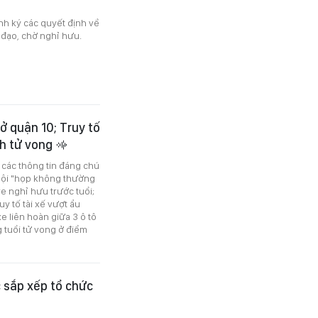
h ký các quyết định về
 đạo, chờ nghỉ hưu.
ở quận 10; Truy tố
nh tử vong
ó các thông tin đáng chú
 hội "họp không thường
e nghỉ hưu trước tuổi;
uy tố tài xế vượt ẩu
e liên hoàn giữa 3 ô tô
g tuổi tử vong ở điểm
 sắp xếp tổ chức