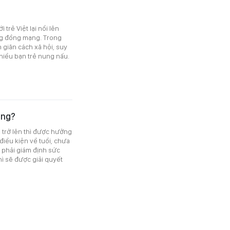
 trẻ Việt lại nổi lên
ộng đồng mạng. Trong
giãn cách xã hội, suy
hiều bạn trẻ nung nấu.
ông?
 trở lên thì được hưởng
điều kiện về tuổi, chưa
ì phải giám định sức
hì sẽ được giải quyết