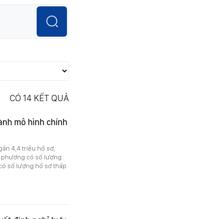
CÓ
14
KẾT QUẢ
ành mô hình chính
ần 4,4 triệu hồ sơ,
a phương có số lượng
 có số lượng hồ sơ thấp