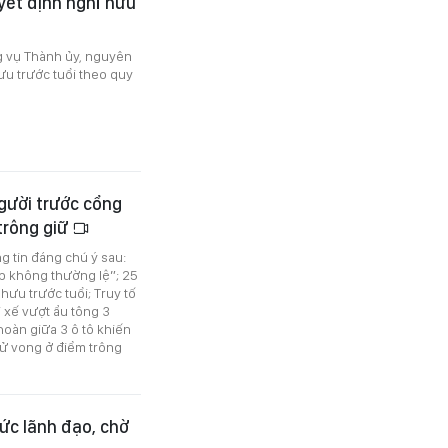
ết định nghỉ hưu
 vụ Thành ủy, nguyên
u trước tuổi theo quy
người trước cổng
 trông giữ
ng tin đáng chú ý sau:
p không thường lệ”; 25
ưu trước tuổi; Truy tố
i xế vượt ẩu tông 3
hoàn giữa 3 ô tô khiến
 tử vong ở điểm trông
ức lãnh đạo, chờ