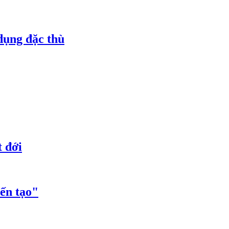
dụng đặc thù
t đới
iến tạo"