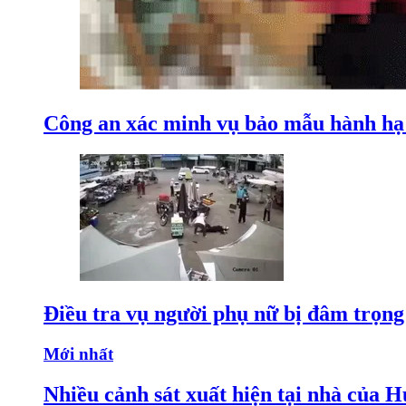
Công an xác minh vụ bảo mẫu hành hạ
Điều tra vụ người phụ nữ bị đâm trọn
Mới nhất
Nhiều cảnh sát xuất hiện tại nhà của