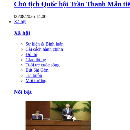
Chủ tịch Quốc hội Trần Thanh Mẫn tiế
06/08/2026 14:00
Xã hội
Xã hội
Sự kiện & Bình luận
Cải cách hành chính
Đô thị
Giao thông
Tuổi trẻ cuộc sống
Bút Sài Gòn
Tin buồn
Môi trường
Nổi bật