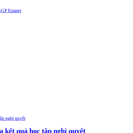
GP Epaper
 kết quả học tập nghị quyết