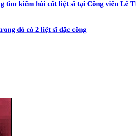
 tìm kiếm hài cốt liệt sĩ tại Công viên Lê 
trong đó có 2 liệt sĩ đặc công