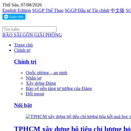
Thứ Sáu, 07/08/2026
English Edition
SGGP Thể Thao
SGGP Đầu tư Tài chính
中文版
SG
BÁO SÀI GÒN GIẢI PHÓNG
Trang chủ
Chính trị
Chính trị
Quốc phòng – an ninh
Nhân sự
Xây dựng Đảng
Bảo vệ nền tảng tư tưởng của Đảng
Đối ngoại
Nổi bật
TPHCM xây dựng bộ tiêu chí lượng hóa