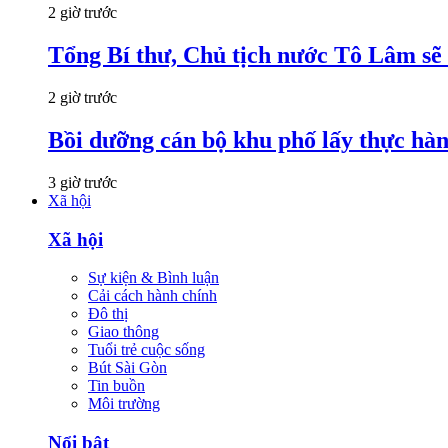
2 giờ trước
Tổng Bí thư, Chủ tịch nước Tô Lâm sẽ
2 giờ trước
Bồi dưỡng cán bộ khu phố lấy thực hà
3 giờ trước
Xã hội
Xã hội
Sự kiện & Bình luận
Cải cách hành chính
Đô thị
Giao thông
Tuổi trẻ cuộc sống
Bút Sài Gòn
Tin buồn
Môi trường
Nổi bật