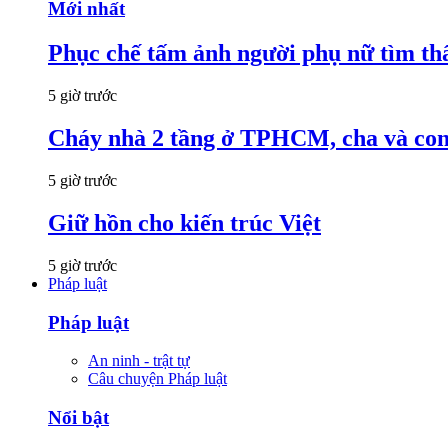
Mới nhất
Phục chế tấm ảnh người phụ nữ tìm thấ
5 giờ trước
Cháy nhà 2 tầng ở TPHCM, cha và con t
5 giờ trước
Giữ hồn cho kiến trúc Việt
5 giờ trước
Pháp luật
Pháp luật
An ninh - trật tự
Câu chuyện Pháp luật
Nổi bật