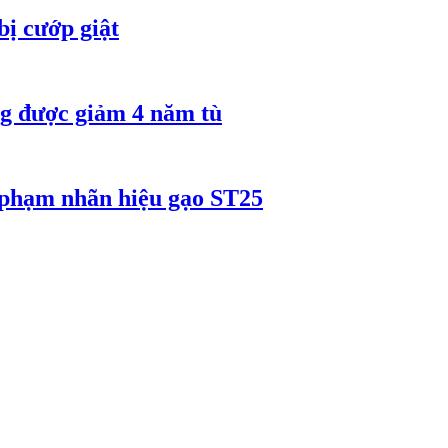
bị cướp giật
 được giảm 4 năm tù
 phạm nhãn hiệu gạo ST25