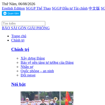
Thứ Năm, 06/08/2026
English Edition
SGGP Thể Thao
SGGP Đầu tư Tài chính
中文版
SG
BÁO SÀI GÒN GIẢI PHÓNG
Trang chủ
Chính trị
Chính trị
Xây dựng Đảng
Bảo vệ nền tảng tư tưởng của Đảng
Nhân sự
Quốc phòng – an ninh
Đối ngoại
Nổi bật