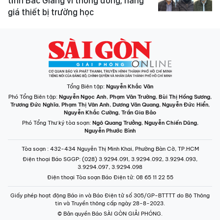
tỉnh Bắc Giang vì thông đồng, nâng
giá thiết bị trường học
Tổng Biên tập:
Nguyễn Khắc Văn
Phó Tổng Biên tập:
Nguyễn Ngọc Anh
,
Phạm Văn Trường
,
Bùi Thị Hồng Sương
,
Trương Đức Nghĩa
,
Phạm Thị Vân Anh
,
Dương Văn Quang
,
Nguyễn Đức Hiển
,
Nguyễn Khắc Cường
,
Trần Gia Bảo
Phó Tổng Thư ký tòa soạn:
Ngô Quang Trưởng
,
Nguyễn Chiến Dũng
,
Nguyễn Phước Bình
Tòa soạn
: 432-434 Nguyễn Thị Minh Khai, Phường Bàn Cờ, TP.HCM
Điện thoại Báo SGGP
: (028) 3.9294.091, 3.9294.092, 3.9294.093,
3.9294.097, 3.9294.098
Điện thoại Tòa soạn Báo Điện tử
: 08 65 11 22 55
Giấy phép hoạt động Báo in và Báo Điện tử số 305/GP-BTTTT do Bộ Thông
tin và Truyền thông cấp ngày 28-8-2023.
© Bản quyền Báo SÀI GÒN GIẢI PHÓNG.