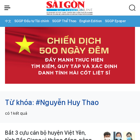
中文
SGGP Đầu tư Tài chính
SGGP Thể Thao
English Edition
SGGP Epaper
Từ khóa:
#Nguyễn Huy Thao
có
1
kết quả
Bắt 3 cựu cán bộ huyện Việt Yên,