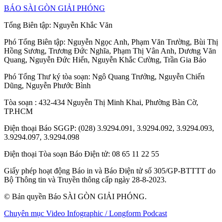
BÁO SÀI GÒN GIẢI PHÓNG
Tổng Biên tập:
Nguyễn Khắc Văn
Phó Tổng Biên tập:
Nguyễn Ngọc Anh
,
Phạm Văn Trường
,
Bùi Thị
Hồng Sương
,
Trương Đức Nghĩa
,
Phạm Thị Vân Anh
,
Dương Văn
Quang
,
Nguyễn Đức Hiển
,
Nguyễn Khắc Cường
,
Trần Gia Bảo
Phó Tổng Thư ký tòa soạn:
Ngô Quang Trưởng
,
Nguyễn Chiến
Dũng
,
Nguyễn Phước Bình
Tòa soạn
: 432-434 Nguyễn Thị Minh Khai, Phường Bàn Cờ,
TP.HCM
Điện thoại Báo SGGP
: (028) 3.9294.091, 3.9294.092, 3.9294.093,
3.9294.097, 3.9294.098
Điện thoại Tòa soạn Báo Điện tử
: 08 65 11 22 55
Giấy phép hoạt động Báo in và Báo Điện tử số 305/GP-BTTTT do
Bộ Thông tin và Truyền thông cấp ngày 28-8-2023.
© Bản quyền Báo SÀI GÒN GIẢI PHÓNG.
Chuyên mục
Video
Infographic / Longform
Podcast