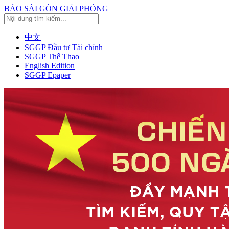
BÁO SÀI GÒN GIẢI PHÓNG
中文
SGGP Đầu tư Tài chính
SGGP Thể Thao
English Edition
SGGP Epaper