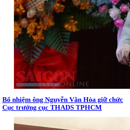
Bổ nhiệm ông Nguyễn Văn Hòa giữ chức
Cục trưởng cục THADS TPHCM