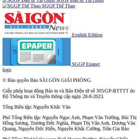
SGGP Đầu tư Tài chính
SGGP Thể Thao
English Edition
SGGP Epaper
logo
© Bản quyền Báo SÀI GÒN GIẢI PHÓNG.
Giấy phép hoạt động Báo in và Báo Điện tử số 305/GP-BTTTT do
Bộ Thông tin và Truyền thông cấp ngày 28-8-2023.
Tổng Biên tập:
Nguyễn Khắc Văn
Phó Tổng Biên tập:
Nguyễn Ngọc Anh
,
Phạm Văn Trường
,
Bùi Thị
Hồng Sương
,
Trương Đức Nghĩa
,
Phạm Thị Vân Anh
,
Dương Văn
Quang
,
Nguyễn Đức Hiển
,
Nguyễn Khắc Cường
,
Trần Gia Bảo