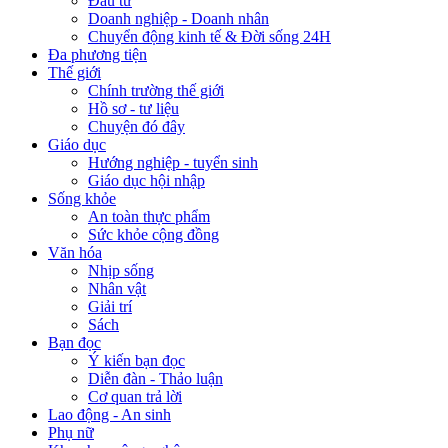
Đầu tư
Doanh nghiệp - Doanh nhân
Chuyển động kinh tế & Đời sống 24H
Đa phương tiện
Thế giới
Chính trường thế giới
Hồ sơ - tư liệu
Chuyện đó đây
Giáo dục
Hướng nghiệp - tuyển sinh
Giáo dục hội nhập
Sống khỏe
An toàn thực phẩm
Sức khỏe cộng đồng
Văn hóa
Nhịp sống
Nhân vật
Giải trí
Sách
Bạn đọc
Ý kiến bạn đọc
Diễn đàn - Thảo luận
Cơ quan trả lời
Lao động - An sinh
Phụ nữ