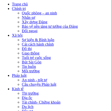
Trang chủ
Chính trị
Quốc phòng – an ninh
Nhân sự
Xây dựng Đảng
Bảo vệ nền tảng tư tưởng của Đảng
Đối ngoại
Xã hội
Sự kiện & Bình luận
Cải cách hành chính
Đô thị
Giao thông
Tuổi trẻ cuộc sống
Bút Sài Gòn
Tin buồn
Môi trường
Pháp luật
An ninh - trật tự
Câu chuyện Pháp luật
Kinh tế
Thị trường
Địa ốc
Tài chính- Chứng khoán
Du lịch