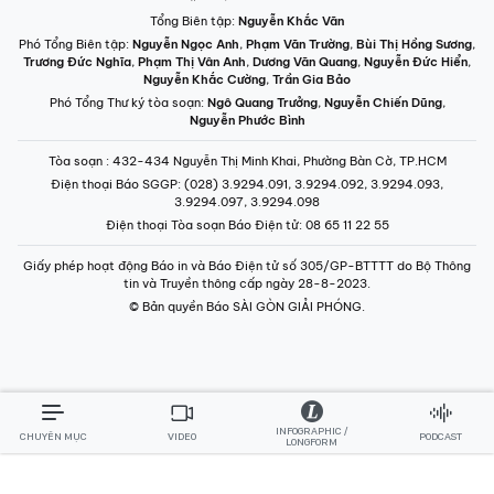
Tổng Biên tập:
Nguyễn Khắc Văn
Phó Tổng Biên tập:
Nguyễn Ngọc Anh
,
Phạm Văn Trường
,
Bùi Thị Hồng Sương
,
Trương Đức Nghĩa
,
Phạm Thị Vân Anh
,
Dương Văn Quang
,
Nguyễn Đức Hiển
,
Nguyễn Khắc Cường
,
Trần Gia Bảo
Phó Tổng Thư ký tòa soạn:
Ngô Quang Trưởng
,
Nguyễn Chiến Dũng
,
Nguyễn Phước Bình
Tòa soạn
: 432-434 Nguyễn Thị Minh Khai, Phường Bàn Cờ, TP.HCM
Điện thoại Báo SGGP
: (028) 3.9294.091, 3.9294.092, 3.9294.093,
3.9294.097, 3.9294.098
Điện thoại Tòa soạn Báo Điện tử
: 08 65 11 22 55
Giấy phép hoạt động Báo in và Báo Điện tử số 305/GP-BTTTT do Bộ Thông
tin và Truyền thông cấp ngày 28-8-2023.
© Bản quyền Báo SÀI GÒN GIẢI PHÓNG.
INFOGRAPHIC /
CHUYÊN MỤC
VIDEO
PODCAST
LONGFORM