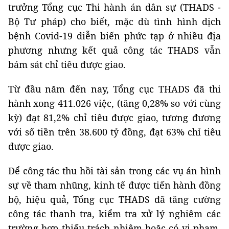
trưởng Tổng cục Thi hành án dân sự (THADS -
Bộ Tư pháp) cho biết, mặc dù tình hình dịch
bệnh Covid-19 diễn biến phức tạp ở nhiều địa
phương nhưng kết quả công tác THADS vẫn
bám sát chỉ tiêu được giao.
Từ đầu năm đến nay, Tổng cục THADS đã thi
hành xong 411.026 việc, (tăng 0,28% so với cùng
kỳ) đạt 81,2% chỉ tiêu được giao, tương đương
với số tiền trên 38.600 tỷ đồng, đạt 63% chỉ tiêu
được giao.
Để công tác thu hồi tài sản trong các vụ án hình
sự về tham nhũng, kinh tế được tiến hành đồng
bộ, hiệu quả, Tổng cục THADS đã tăng cường
công tác thanh tra, kiểm tra xử lý nghiêm các
trường hợp thiếu trách nhiệm hoặc có vi phạm,