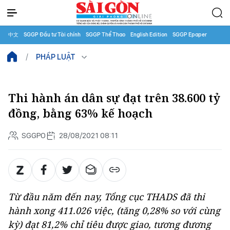
中文
SGGP Đầu tư Tài chính
SGGP Thể Thao
English Edition
SGGP Epaper
PHÁP LUẬT
Thi hành án dân sự đạt trên 38.600 tỷ
đồng, bằng 63% kế hoạch
SGGPO
28/08/2021 08:11
Từ đầu năm đến nay, Tổng cục THADS đã thi
hành xong 411.026 việc, (tăng 0,28% so với cùng
kỳ) đạt 81,2% chỉ tiêu được giao, tương đương