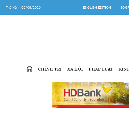
Thứ Năm, 06/08/2026
ENGLISH EDITION
SGGP
CHÍNH TRỊ
XÃ HỘI
PHÁP LUẬT
KIN