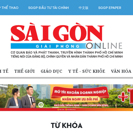
 THỂ THAO
SGGP ĐẦU TƯ TÀI CHÍNH
中文版
SGGP EPAPER
H TẾ
THẾ GIỚI
GIÁO DỤC
Y TẾ - SỨC KHỎE
VĂN HÓA
TỪ KHÓA