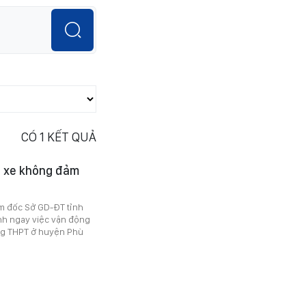
CÓ
1
KẾT QUẢ
hà xe không đảm
ám đốc Sở GD-ĐT tỉnh
nh ngay việc vận động
ng THPT ở huyện Phù