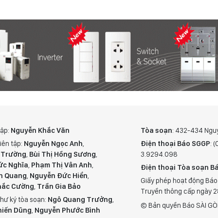
tập:
Nguyễn Khắc Văn
Tòa soạn
: 432-434 Ngu
iên tập:
Nguyễn Ngọc Anh
,
Điện thoại Báo SGGP
: 
 Trường
,
Bùi Thị Hồng Sương
,
3.9294.098
ức Nghĩa
,
Phạm Thị Vân Anh
,
Điện thoại Tòa soạn Bá
n Quang
,
Nguyễn Đức Hiển
,
Giấy phép hoạt động Báo
hắc Cường
,
Trần Gia Bảo
Truyền thông cấp ngày 
hư ký tòa soạn:
Ngô Quang Trưởng
,
© Bản quyền Báo SÀI GÒ
hiến Dũng
,
Nguyễn Phước Bình