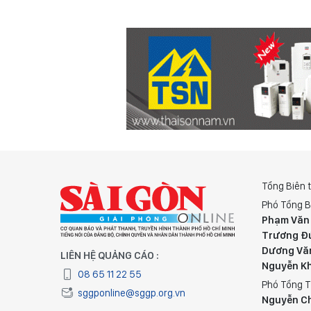
Tổng Biên 
Phó Tổng B
Phạm Văn
Trương Đ
Dương Vă
LIÊN HỆ QUẢNG CÁO :
Nguyễn K
08 65 11 22 55
Phó Tổng T
sggponline@sggp.org.vn
Nguyễn C