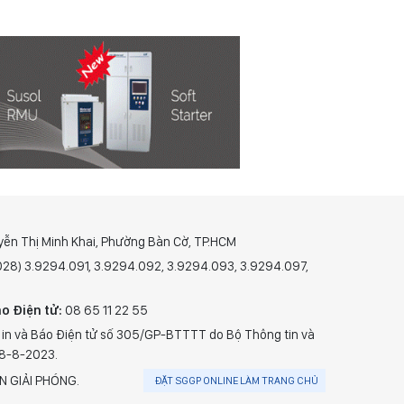
yễn Thị Minh Khai, Phường Bàn Cờ, TP.HCM
(028) 3.9294.091, 3.9294.092, 3.9294.093, 3.9294.097,
o Điện tử:
08 65 11 22 55
 in và Báo Điện tử số 305/GP-BTTTT do Bộ Thông tin và
28-8-2023.
N GIẢI PHÓNG.
ĐẶT SGGP ONLINE LÀM TRANG CHỦ