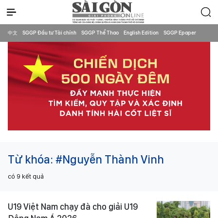
中文
SGGP Đầu tư Tài chính
SGGP Thể Thao
English Edition
SGGP Epaper
Từ khóa:
#Nguyễn Thành Vinh
có
9
kết quả
U19 Việt Nam chạy đà cho giải U19