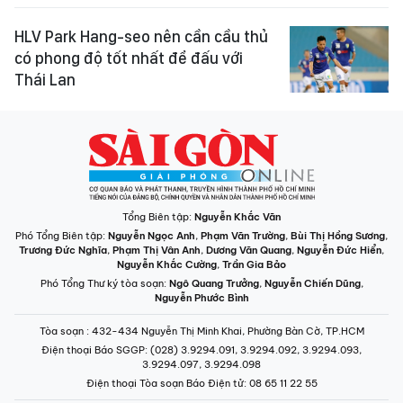
HLV Park Hang-seo nên cần cầu thủ
có phong độ tốt nhất để đấu với
Thái Lan
Tổng Biên tập:
Nguyễn Khắc Văn
Phó Tổng Biên tập:
Nguyễn Ngọc Anh
,
Phạm Văn Trường
,
Bùi Thị Hồng Sương
,
Trương Đức Nghĩa
,
Phạm Thị Vân Anh
,
Dương Văn Quang
,
Nguyễn Đức Hiển
,
Nguyễn Khắc Cường
,
Trần Gia Bảo
Phó Tổng Thư ký tòa soạn:
Ngô Quang Trưởng
,
Nguyễn Chiến Dũng
,
Nguyễn Phước Bình
Tòa soạn
: 432-434 Nguyễn Thị Minh Khai, Phường Bàn Cờ, TP.HCM
Điện thoại Báo SGGP
: (028) 3.9294.091, 3.9294.092, 3.9294.093,
3.9294.097, 3.9294.098
Điện thoại Tòa soạn Báo Điện tử
: 08 65 11 22 55