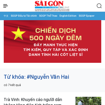
中文
SGGP Đầu tư Tài chính
SGGP Thể Thao
English Edition
SGGP Epaper
Từ khóa:
#Nguyễn Văn Hai
có
7
kết quả
Trà Vinh: Khuyến cáo người dân