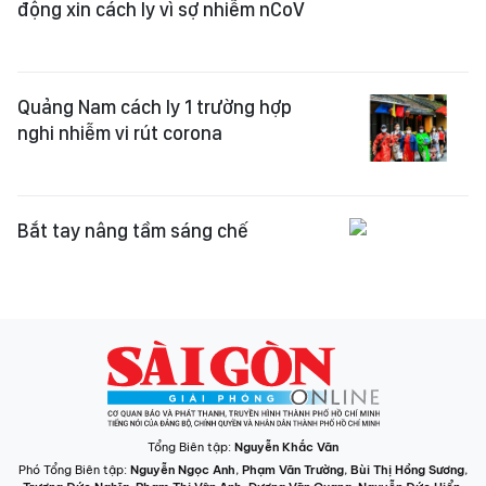
động xin cách ly vì sợ nhiễm nCoV
Quảng Nam cách ly 1 trường hợp
nghi nhiễm vi rút corona
Bắt tay nâng tầm sáng chế
Tổng Biên tập:
Nguyễn Khắc Văn
Phó Tổng Biên tập:
Nguyễn Ngọc Anh
,
Phạm Văn Trường
,
Bùi Thị Hồng Sương
,