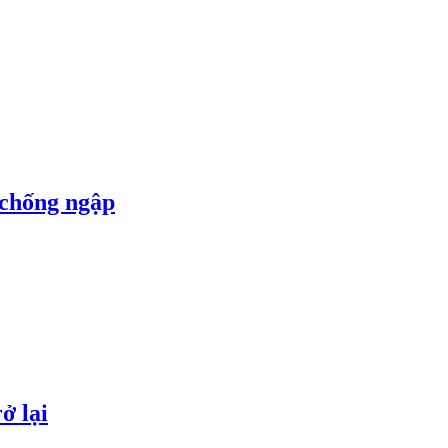
 chống ngập
ở lại