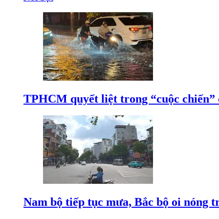
TPHCM quyết liệt trong “cuộc chiến”
Nam bộ tiếp tục mưa, Bắc bộ oi nóng tr