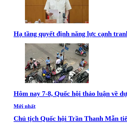
Hạ tầng quyết định năng lực cạnh tran
Hôm nay 7-8, Quốc hội thảo luận về dự
Mới nhất
Chủ tịch Quốc hội Trần Thanh Mẫn tiế