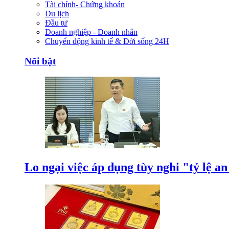
Tài chính- Chứng khoán
Du lịch
Đầu tư
Doanh nghiệp - Doanh nhân
Chuyển động kinh tế & Đời sống 24H
Nổi bật
Lo ngại việc áp dụng tùy nghi "tỷ lệ a