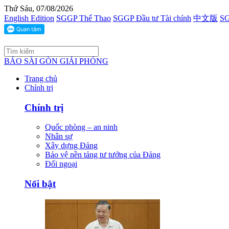
Thứ Sáu, 07/08/2026
English Edition
SGGP Thể Thao
SGGP Đầu tư Tài chính
中文版
SG
BÁO SÀI GÒN GIẢI PHÓNG
Trang chủ
Chính trị
Chính trị
Quốc phòng – an ninh
Nhân sự
Xây dựng Đảng
Bảo vệ nền tảng tư tưởng của Đảng
Đối ngoại
Nổi bật