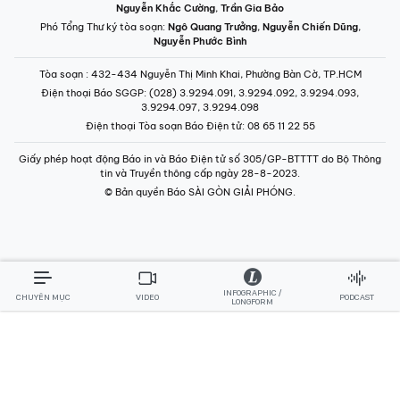
Nguyễn Khắc Cường
,
Trần Gia Bảo
Phó Tổng Thư ký tòa soạn:
Ngô Quang Trưởng
,
Nguyễn Chiến Dũng
,
Nguyễn Phước Bình
Tòa soạn
: 432-434 Nguyễn Thị Minh Khai, Phường Bàn Cờ, TP.HCM
Điện thoại Báo SGGP
: (028) 3.9294.091, 3.9294.092, 3.9294.093,
3.9294.097, 3.9294.098
Điện thoại Tòa soạn Báo Điện tử
: 08 65 11 22 55
Giấy phép hoạt động Báo in và Báo Điện tử số 305/GP-BTTTT do Bộ Thông
tin và Truyền thông cấp ngày 28-8-2023.
© Bản quyền Báo SÀI GÒN GIẢI PHÓNG.
INFOGRAPHIC /
CHUYÊN MỤC
VIDEO
PODCAST
LONGFORM