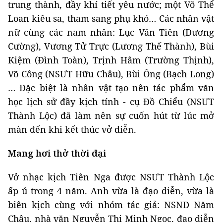
trung thành, đầy khí tiết yêu nước; một Võ Thể
Loan kiêu sa, tham sang phụ khó… Các nhân vật
nữ cùng các nam nhân: Lục Vân Tiên (Dương
Cường), Vương Tử Trực (Lương Thế Thành), Bùi
Kiệm (Đình Toàn), Trịnh Hâm (Trường Thịnh),
Võ Công (NSƯT Hữu Châu), Bùi Ông (Bạch Long)
… Đặc biệt là nhân vật tạo nên tác phẩm văn
học lịch sử đầy kịch tính - cụ Đồ Chiểu (NSƯT
Thành Lộc) đã làm nên sự cuốn hút từ lúc mở
màn đến khi kết thúc vở diễn.
Mang hơi thở thời đại
Vở nhạc kịch Tiên Nga được NSƯT Thành Lộc
ấp ủ trong 4 năm. Anh vừa là đạo diễn, vừa là
biên kịch cùng với nhóm tác giả: NSND Năm
Châu, nhà văn Nguyễn Thị Minh Ngọc, đạo diễn