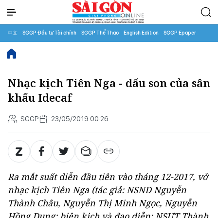
中文
SGGP Đầu tư Tài chính
SGGP Thể Thao
English Edition
SGGP Epaper
Nhạc kịch Tiên Nga - dấu son của sân
khấu Idecaf
SGGP
23/05/2019 00:26
Ra mắt suất diễn đầu tiên vào tháng 12-2017, vở
nhạc kịch Tiên Nga (tác giả: NSND Nguyễn
Thành Châu, Nguyễn Thị Minh Ngọc, Nguyễn
Hồng Dung; biên kịch và đạo diễn: NSƯT Thành