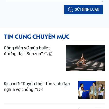
GỬI BÌNH LUẬN
TIN CÙNG CHUYÊN MỤC
Công diễn vở múa ballet
đương đại "Senzen"
Kịch mới “Duyên thệ” tôn vinh đạo
nghĩa vợ chồng