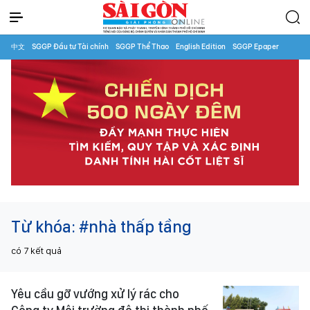
中文
SGGP Đầu tư Tài chính
SGGP Thể Thao
English Edition
SGGP Epaper
Từ khóa:
#nhà thấp tầng
có
7
kết quả
Yêu cầu gỡ vướng xử lý rác cho