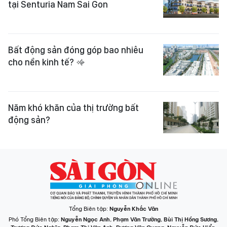
tại Senturia Nam Sai Gon
Bất động sản đóng góp bao nhiêu
cho nền kinh tế?
Năm khó khăn của thị trường bất
động sản?
Tổng Biên tập:
Nguyễn Khắc Văn
Phó Tổng Biên tập:
Nguyễn Ngọc Anh
,
Phạm Văn Trường
,
Bùi Thị Hồng Sương
,