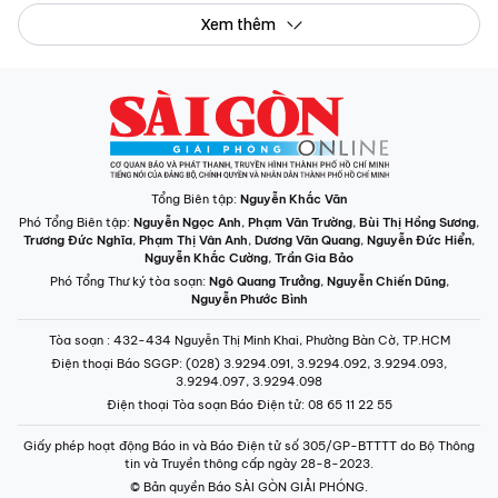
Xem thêm
Tổng Biên tập:
Nguyễn Khắc Văn
Phó Tổng Biên tập:
Nguyễn Ngọc Anh
,
Phạm Văn Trường
,
Bùi Thị Hồng Sương
,
Trương Đức Nghĩa
,
Phạm Thị Vân Anh
,
Dương Văn Quang
,
Nguyễn Đức Hiển
,
Nguyễn Khắc Cường
,
Trần Gia Bảo
Phó Tổng Thư ký tòa soạn:
Ngô Quang Trưởng
,
Nguyễn Chiến Dũng
,
Nguyễn Phước Bình
Tòa soạn
: 432-434 Nguyễn Thị Minh Khai, Phường Bàn Cờ, TP.HCM
Điện thoại Báo SGGP
: (028) 3.9294.091, 3.9294.092, 3.9294.093,
3.9294.097, 3.9294.098
Điện thoại Tòa soạn Báo Điện tử
: 08 65 11 22 55
Giấy phép hoạt động Báo in và Báo Điện tử số 305/GP-BTTTT do Bộ Thông
tin và Truyền thông cấp ngày 28-8-2023.
© Bản quyền Báo SÀI GÒN GIẢI PHÓNG.