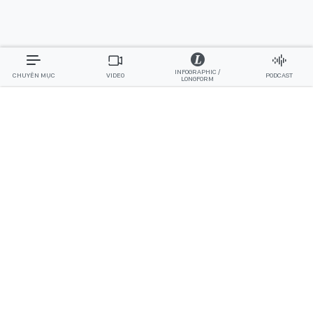
INFOGRAPHIC /
CHUYÊN MỤC
VIDEO
PODCAST
LONGFORM