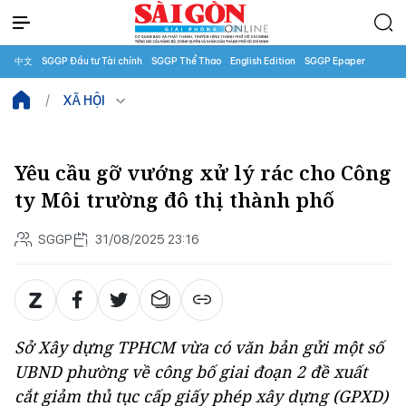
中文
SGGP Đầu tư Tài chính
SGGP Thể Thao
English Edition
SGGP Epaper
XÃ HỘI
Yêu cầu gỡ vướng xử lý rác cho Công
ty Môi trường đô thị thành phố
SGGP
31/08/2025 23:16
Sở Xây dựng TPHCM vừa có văn bản gửi một số
UBND phường về công bố giai đoạn 2 đề xuất
cắt giảm thủ tục cấp giấy phép xây dựng (GPXD)