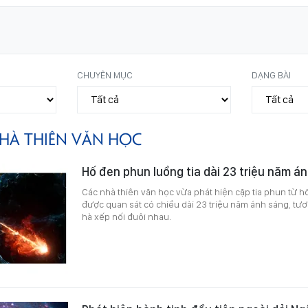
CHUYÊN MỤC
DẠNG BÀI
HÀ THIÊN VĂN HỌC
Hố đen phun luồng tia dài 23 triệu năm á
Các nhà thiên văn học vừa phát hiện cặp tia phun từ h
được quan sát có chiều dài 23 triệu năm ánh sáng, tư
hà xếp nối đuôi nhau.