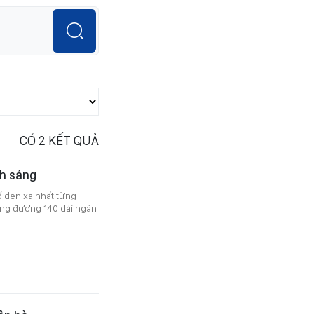
CÓ
2
KẾT QUẢ
nh sáng
ố đen xa nhất từng
ơng đương 140 dải ngân