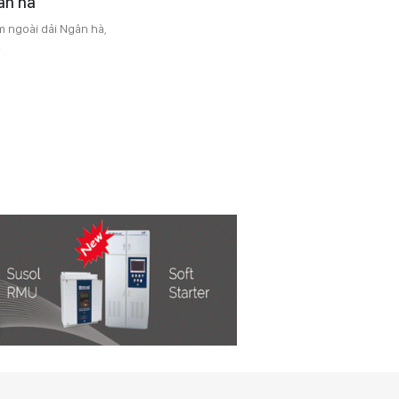
ân hà
m ngoài dải Ngân hà,
.