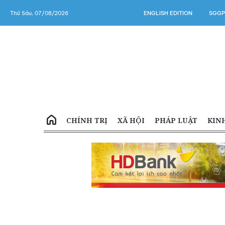
Thứ Sáu, 07/08/2026
ENGLISH EDITION
SGGP
CHÍNH TRỊ
XÃ HỘI
PHÁP LUẬT
KIN