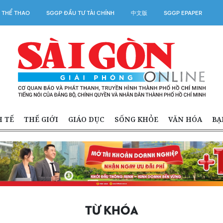
 THỂ THAO
SGGP ĐẦU TƯ TÀI CHÍNH
中文版
SGGP EPAPER
H TẾ
THẾ GIỚI
GIÁO DỤC
SỐNG KHỎE
VĂN HÓA
BẠ
TỪ KHÓA