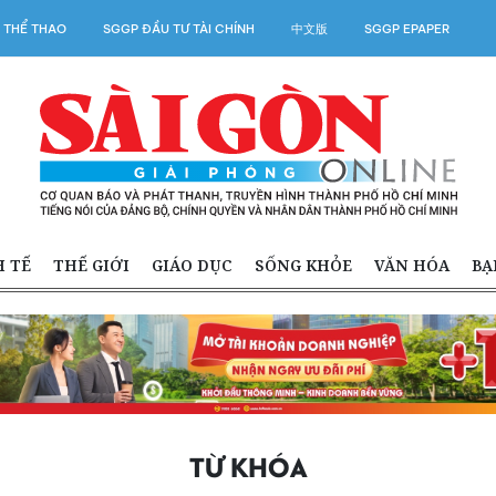
 THỂ THAO
SGGP ĐẦU TƯ TÀI CHÍNH
中文版
SGGP EPAPER
H TẾ
THẾ GIỚI
GIÁO DỤC
SỐNG KHỎE
VĂN HÓA
BẠ
TỪ KHÓA