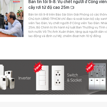
Bản tin tối 9-8: Vụ chết người ở Công vi
cây rơi từ độ cao 25m
Bản tin tối 9-8 trên Báo Sài Gòn Giải Phóng có các thôn
Chủ tịch UBND TPHCM chỉ đạo rà soát toàn bộ cây xanh
viên Tao Đàn; Vụ chết người ở Công viên Tao Đàn: Nhán
25m; Bộ Chính trị thi hành kỷ luật Ban Thường vụ Tỉnh
tịch nước Võ Thị Ánh Xuân thăm, tặng quà người dân vùn
lao động và định cư Mỹ, chiếm đoạt hơn 10 tỷ đồng.