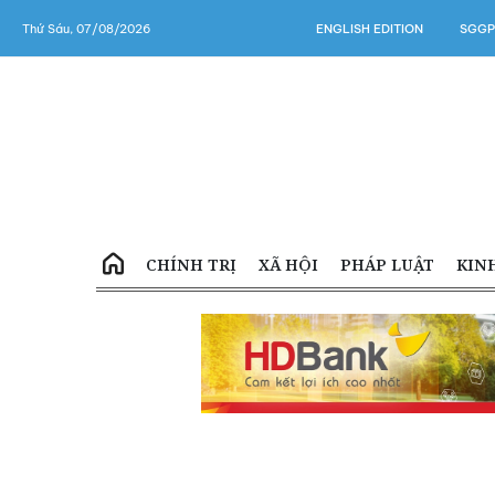
Thứ Sáu, 07/08/2026
ENGLISH EDITION
SGGP
CHÍNH TRỊ
XÃ HỘI
PHÁP LUẬT
KIN