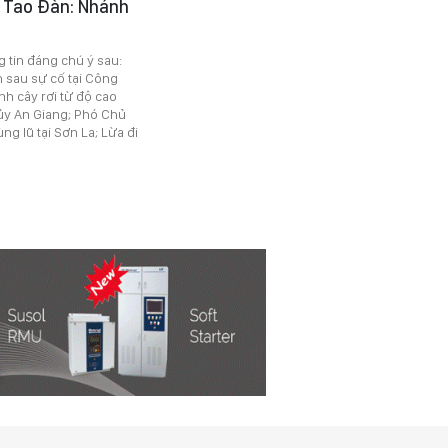
ên Tao Đàn: Nhánh
g tin đáng chú ý sau:
 sau sự cố tại Công
h cây rơi từ độ cao
 ủy An Giang; Phó Chủ
g lũ tại Sơn La; Lừa đi