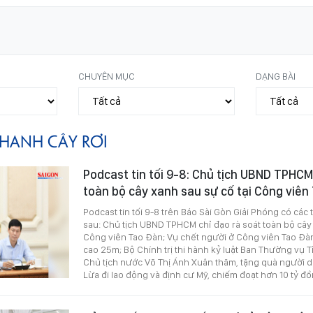
CHUYÊN MỤC
DẠNG BÀI
HANH CÂY RƠI
Podcast tin tối 9-8: Chủ tịch UBND TPHCM
toàn bộ cây xanh sau sự cố tại Công viê
Podcast tin tối 9-8 trên Báo Sài Gòn Giải Phóng có các
sau: Chủ tịch UBND TPHCM chỉ đạo rà soát toàn bộ cây 
Công viên Tao Đàn; Vụ chết người ở Công viên Tao Đàn
cao 25m; Bộ Chính trị thi hành kỷ luật Ban Thường vụ 
Chủ tịch nước Võ Thị Ánh Xuân thăm, tặng quà người dâ
Lừa đi lao động và định cư Mỹ, chiếm đoạt hơn 10 tỷ đồ