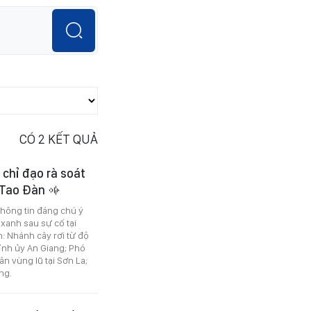
CÓ
2
KẾT QUẢ
 chỉ đạo rà soát
n Tao Đàn
 thông tin đáng chú ý
xanh sau sự cố tại
: Nhánh cây rơi từ độ
Tỉnh ủy An Giang; Phó
n vùng lũ tại Sơn La;
ng.