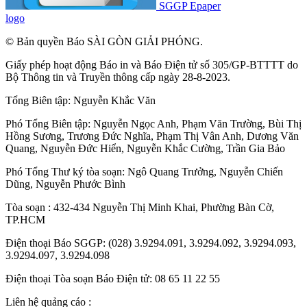
SGGP Epaper
logo
© Bản quyền Báo SÀI GÒN GIẢI PHÓNG.
Giấy phép hoạt động Báo in và Báo Điện tử số 305/GP-BTTTT do
Bộ Thông tin và Truyền thông cấp ngày 28-8-2023.
Tổng Biên tập:
Nguyễn Khắc Văn
Phó Tổng Biên tập:
Nguyễn Ngọc Anh
,
Phạm Văn Trường
,
Bùi Thị
Hồng Sương
,
Trương Đức Nghĩa
,
Phạm Thị Vân Anh
,
Dương Văn
Quang
,
Nguyễn Đức Hiển
,
Nguyễn Khắc Cường
,
Trần Gia Bảo
Phó Tổng Thư ký tòa soạn:
Ngô Quang Trưởng
,
Nguyễn Chiến
Dũng
,
Nguyễn Phước Bình
Tòa soạn : 432-434 Nguyễn Thị Minh Khai, Phường Bàn Cờ,
TP.HCM
Điện thoại Báo SGGP: (028) 3.9294.091, 3.9294.092, 3.9294.093,
3.9294.097, 3.9294.098
Điện thoại Tòa soạn Báo Điện tử: 08 65 11 22 55
Liên hệ quảng cáo :