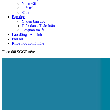
Nhân vật
Giải trí
Sách
Bạn đọc
Ý kiến bạn đọc
Diễn đàn - Thảo luận
Cơ quan trả lời
Lao động - An sinh
Phụ nữ
Khoa học công nghệ
Theo dõi SGGP trên: