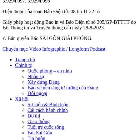
3.9294.097, 3.9294.098
Điện thoại Tòa soạn Báo Điện tử
: 08 65 11 22 55
Giấy phép hoạt động Báo in và Báo Điện tử số 305/GP-BTTTT do
Bộ Thông tin và Truyền thông cấp ngày 28-8-2023.
© Bản quyền Báo SÀI GÒN GIẢI PHÓNG.
Chuyên mục
Video
Infographic / Longform
Podcast
Trang chủ
Chính trị
Quốc phòng – an ninh
Nhân sự
Xây dựng Đảng
Bảo vệ nền tảng tư tưởng của Đảng
Đối ngoại
Xã hội
Sự kiện & Bình luận
Cải cách hành chính
Đô thị
Giao thông
Tuổi trẻ cuộc sống
Bút Sài Gòn
Tin buồn