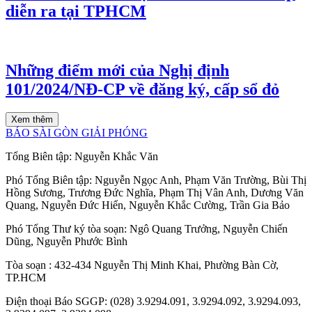
diễn ra tại TPHCM
Những điểm mới của Nghị định
101/2024/NĐ-CP về đăng ký, cấp sổ đỏ
Xem thêm
BÁO SÀI GÒN GIẢI PHÓNG
Tổng Biên tập:
Nguyễn Khắc Văn
Phó Tổng Biên tập:
Nguyễn Ngọc Anh
,
Phạm Văn Trường
,
Bùi Thị
Hồng Sương
,
Trương Đức Nghĩa
,
Phạm Thị Vân Anh
,
Dương Văn
Quang
,
Nguyễn Đức Hiển
,
Nguyễn Khắc Cường
,
Trần Gia Bảo
Phó Tổng Thư ký tòa soạn:
Ngô Quang Trưởng
,
Nguyễn Chiến
Dũng
,
Nguyễn Phước Bình
Tòa soạn
: 432-434 Nguyễn Thị Minh Khai, Phường Bàn Cờ,
TP.HCM
Điện thoại Báo SGGP
: (028) 3.9294.091, 3.9294.092, 3.9294.093,