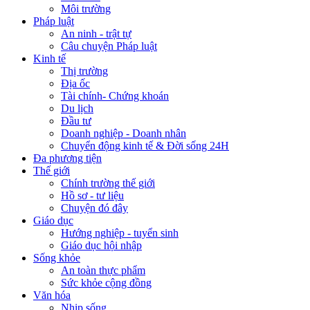
Môi trường
Pháp luật
An ninh - trật tự
Câu chuyện Pháp luật
Kinh tế
Thị trường
Địa ốc
Tài chính- Chứng khoán
Du lịch
Đầu tư
Doanh nghiệp - Doanh nhân
Chuyển động kinh tế & Đời sống 24H
Đa phương tiện
Thế giới
Chính trường thế giới
Hồ sơ - tư liệu
Chuyện đó đây
Giáo dục
Hướng nghiệp - tuyển sinh
Giáo dục hội nhập
Sống khỏe
An toàn thực phẩm
Sức khỏe cộng đồng
Văn hóa
Nhịp sống