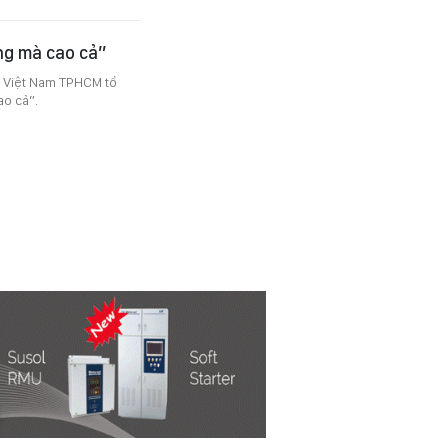
ng mà cao cả”
 Việt Nam TPHCM tổ
ao cả”.