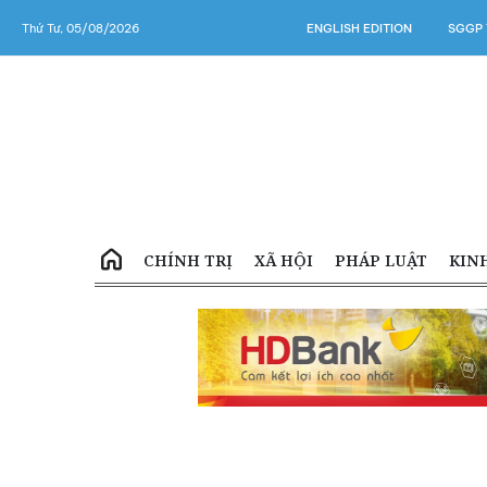
Thứ Tư, 05/08/2026
ENGLISH EDITION
SGGP 
CHÍNH TRỊ
XÃ HỘI
PHÁP LUẬT
KIN