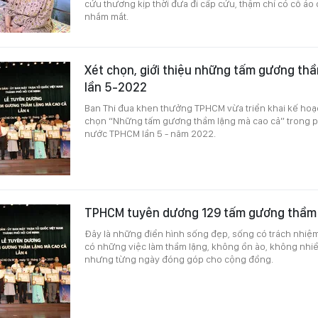
cứu thương kịp thời đưa đi cấp cứu, thậm chí có cỗ áo
nhắm mắt.
Xét chọn, giới thiệu những tấm gương th
lần 5-2022
Ban Thi đua khen thưởng TPHCM vừa triển khai kế hoạ
chọn “Những tấm gương thầm lặng mà cao cả” trong ph
nước TPHCM lần 5 - năm 2022.
TPHCM tuyên dương 129 tấm gương thầm 
Đây là những điển hình sống đẹp, sống có trách nhiệm
có những việc làm thầm lặng, không ồn ào, không nhiề
nhưng từng ngày đóng góp cho cộng đồng.