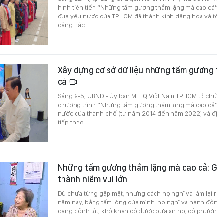
hình tiên tiến “Những tấm gương thầm lặng mà cao cả”
đua yêu nước của TPHCM đã thành kính dâng hoa và t
dâng Bác.
Xây dựng cơ sở dữ liệu những tấm gương
cả
Sáng 9-5, UBND - Ủy ban MTTQ Việt Nam TPHCM tổ chức
chương trình “Những tấm gương thầm lặng mà cao cả”
nước của thành phố (từ năm 2014 đến năm 2022) và đ
tiếp theo.
Những tấm gương thầm lặng mà cao cả: G
thành niềm vui lớn
Dù chưa từng gặp mặt, nhưng cách họ nghĩ và làm lại r
năm nay, bằng tấm lòng của mình, họ nghĩ và hành độ
đang bệnh tật, khó khăn có được bữa ăn no, có phương