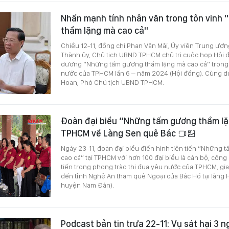
Nhấn mạnh tính nhân văn trong tôn vinh
thầm lặng mà cao cả"
Chiều 12-11, đồng chí Phan Văn Mãi, Ủy viên Trung ươn
Thành ủy, Chủ tịch UBND TPHCM chủ trì cuộc họp Hội 
dương “Những tấm gương thầm lặng mà cao cả” trong 
nước của TPHCM lần 6 – năm 2024 (Hội đồng). Cùng d
Hoan, Phó Chủ tịch UBND TPHCM.
Đoàn đại biểu “Những tấm gương thầm lặ
TPHCM về Làng Sen quê Bác
Ngày 23-11, đoàn đại biểu điển hình tiên tiến “Những
cao cả” tại TPHCM với hơn 100 đại biểu là cán bộ, công
tiến trong phong trào thi đua yêu nước của TPHCM, gi
đến tỉnh Nghệ An thăm quê Ngoại của Bác Hồ tại làng H
huyện Nam Đàn).
Podcast bản tin trưa 22-11: Vụ sát hại 3 n