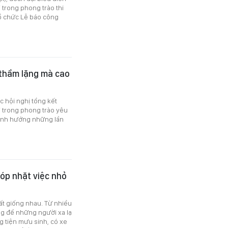
 trong phong trào thi
ổ chức Lễ báo công
 thầm lặng mà cao
 hội nghị tổng kết
 trong phong trào yêu
ịnh hướng những lần
óp nhặt việc nhỏ
ất giống nhau. Từ nhiều
ng để những người xa lạ
 tiện mưu sinh, có xe