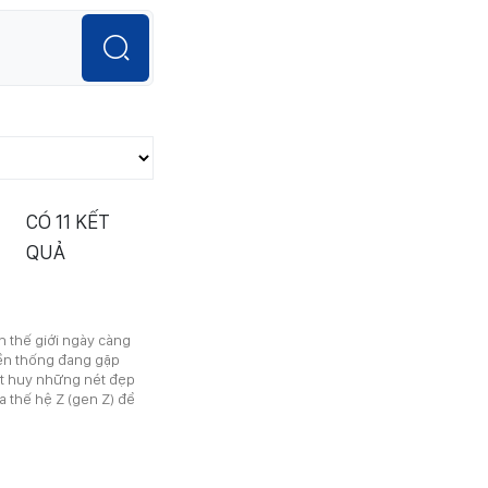
CÓ
11
KẾT
QUẢ
n thế giới ngày càng
yền thống đang gặp
át huy những nét đẹp
 thế hệ Z (gen Z) để