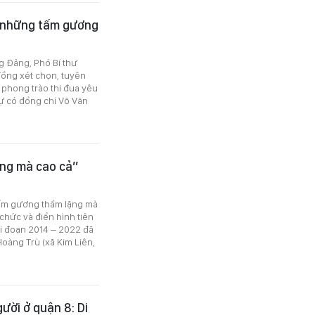
 "những tấm gương
g Đảng, Phó Bí thư
đồng xét chọn, tuyên
phong trào thi đua yêu
ự có đồng chí Võ Văn
ng mà cao cả”
 tấm gương thầm lặng mà
 chức và điển hình tiên
ai đoạn 2014 – 2022 đã
oàng Trù (xã Kim Liên,
gười ở quận 8: Di