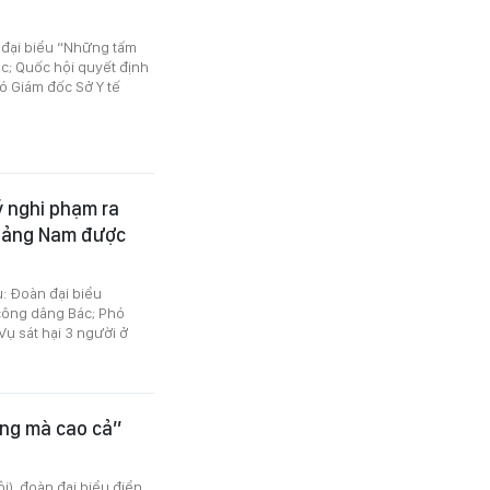
n đại biểu “Những tấm
; Quốc hội quyết định
ó Giám đốc Sở Y tế
lý nghi phạm ra
Quảng Nam được
u: Đoàn đại biểu
ông dâng Bác; Phó
ụ sát hại 3 người ở
ng mà cao cả”
i), đoàn đại biểu điển