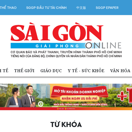
THỂ THAO
SGGP ĐẦU TƯ TÀI CHÍNH
中文版
SGGP EPAPER
H TẾ
THẾ GIỚI
GIÁO DỤC
Y TẾ - SỨC KHỎE
VĂN HÓA
TỪ KHÓA