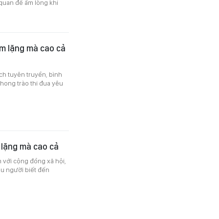
 quan để ấm lòng khi
ầm lặng mà cao cả
ch tuyên truyền, bình
ong trào thi đua yêu
lặng mà cao cả
 với cộng đồng xã hội,
u người biết đến