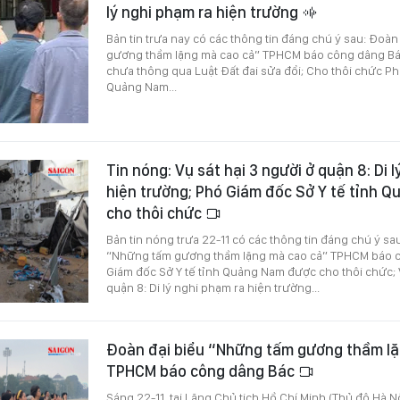
lý nghi phạm ra hiện trường
Bản tin trưa nay có các thông tin đáng chú ý sau: Đoà
gương thầm lặng mà cao cả” TPHCM báo công dâng Bác
chưa thông qua Luật Đất đai sửa đổi; Cho thôi chức Ph
Quảng Nam...
Tin nóng: Vụ sát hại 3 người ở quận 8: Di 
hiện trường; Phó Giám đốc Sở Y tế tỉnh 
cho thôi chức
Bản tin nóng trưa 22-11 có các thông tin đáng chú ý sa
“Những tấm gương thầm lặng mà cao cả” TPHCM báo c
Giám đốc Sở Y tế tỉnh Quảng Nam được cho thôi chức; V
quận 8: Di lý nghi phạm ra hiện trường...
Đoàn đại biểu “Những tấm gương thầm lặ
TPHCM báo công dâng Bác
Sáng 22-11, tại Lăng Chủ tịch Hồ Chí Minh (Thủ đô Hà Nộ