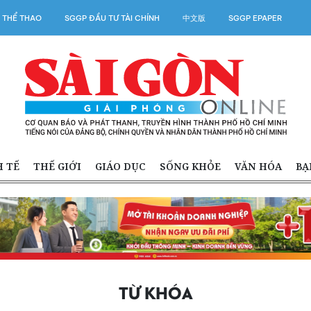
 THỂ THAO
SGGP ĐẦU TƯ TÀI CHÍNH
中文版
SGGP EPAPER
H TẾ
THẾ GIỚI
GIÁO DỤC
SỐNG KHỎE
VĂN HÓA
BẠ
TỪ KHÓA