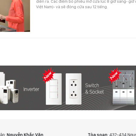
diễn ra. Các điểm bỏ phiếu mở cửa lúc 8 giờ sáng- giờ 
Việt Nam)- và sẽ đóng cửa sau 12 tiếng.
tập:
Nguyễn Khắc Văn
Tòa soạn
: 432-434 Ngu