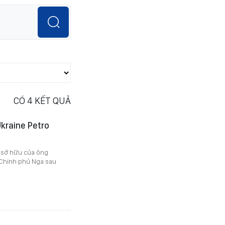
CÓ
4
KẾT QUẢ
Ukraine Petro
c sở hữu của ông
Chính phủ Nga sau