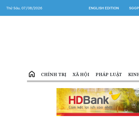
Thứ Sáu, 07/08/2026
ENGLISH EDITION
SGGP
CHÍNH TRỊ
XÃ HỘI
PHÁP LUẬT
KIN