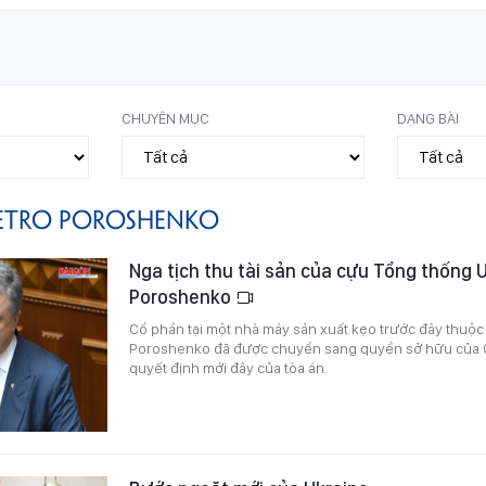
CHUYÊN MỤC
DẠNG BÀI
ETRO POROSHENKO
Nga tịch thu tài sản của cựu Tổng thống 
Poroshenko
Cổ phần tại một nhà máy sản xuất kẹo trước đây thuộ
Poroshenko đã được chuyển sang quyền sở hữu của 
quyết định mới đây của tòa án.