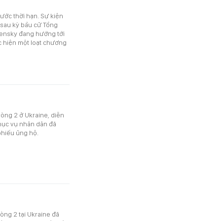
rước thời hạn. Sự kiện
 sau kỳ bầu cử Tổng
lensky đang hướng tới
c hiện một loạt chương
òng 2 ở Ukraine, diễn
hục vụ nhân dân đã
phiếu ủng hộ.
òng 2 tại Ukraine đã