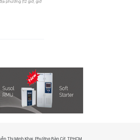
địa phương (12 giờ, giờ
yễn Thị Minh Khai, Phường Bàn Cờ, TP.HCM