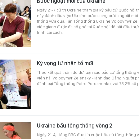
Bước ngoặt mới của Ukraine
Ngày 21-7, cử tri Ukraine tham gia kỳ bầu cử Quốc hội t
này đánh dấu việc Ukraine bước sang bước ngoặt mới
thống vừa qua. Tân Tổng thống Ukraine Volodymyr Ze
việc giành được đa số ghế tại Quốc hội để bắt đầu thự
trình cải cách.
Kỳ vọng từ nhân tố mới
Theo kết quả thăm dò dư luận sau bầu cử tổng thống v
viên hài Volodymyr Zelensky - lãnh đạo Đảng Người p
đánh bại Tổng thống Petro Poroshenko, với 73,2% số 
Ukraine bầu tổng thống vòng 2
Ngày 21-4, Hãng BBC đưa tin cuộc bầu cử tổng thống v