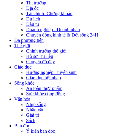
Thị trường
Địa ốc
Tài chính- Chứng khoán
Du lịch
Đầu tư
Doanh nghiệp - Doanh nhân
Chuyển động kinh tế & Đời sống 24H
Đa phương tiện
Thế giới
Chính trường thế giới
Hồ sơ - tư liệu
Chuyện đó đây
Giáo dục
Hướng nghiệp - tuyển sinh
Giáo dục hội nhập
Sống khỏe
An toàn thực phẩm
Sức khỏe cộng đồng
Văn hóa
Nhịp sống
Nhân vật
Giải trí
Sách
Bạn đọc
Ý kiến bạn đọc