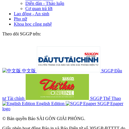
Diễn đàn - Thảo luận
Cơ quan trả lời
Lao động - An sinh
Phụ nữ
Khoa học công nghệ
Theo dõi SGGP trên:
中文版
SGGP Đầu
tư Tài chính
SGGP Thể Thao
English Edition
SGGP Epaper
logo
© Bản quyền Báo SÀI GÒN GIẢI PHÓNG.
Giấy phép hoạt động Báo in và Báo Điện tử số 305/GP-BTTTT do