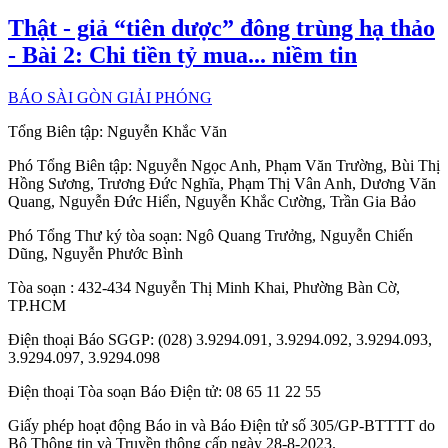
Thật - giả “tiên dược” đông trùng hạ thảo
- Bài 2: Chi tiền tỷ mua... niềm tin
BÁO SÀI GÒN GIẢI PHÓNG
Tổng Biên tập:
Nguyễn Khắc Văn
Phó Tổng Biên tập:
Nguyễn Ngọc Anh
,
Phạm Văn Trường
,
Bùi Thị
Hồng Sương
,
Trương Đức Nghĩa
,
Phạm Thị Vân Anh
,
Dương Văn
Quang
,
Nguyễn Đức Hiển
,
Nguyễn Khắc Cường
,
Trần Gia Bảo
Phó Tổng Thư ký tòa soạn:
Ngô Quang Trưởng
,
Nguyễn Chiến
Dũng
,
Nguyễn Phước Bình
Tòa soạn
: 432-434 Nguyễn Thị Minh Khai, Phường Bàn Cờ,
TP.HCM
Điện thoại Báo SGGP
: (028) 3.9294.091, 3.9294.092, 3.9294.093,
3.9294.097, 3.9294.098
Điện thoại Tòa soạn Báo Điện tử
: 08 65 11 22 55
Giấy phép hoạt động Báo in và Báo Điện tử số 305/GP-BTTTT do
Bộ Thông tin và Truyền thông cấp ngày 28-8-2023.