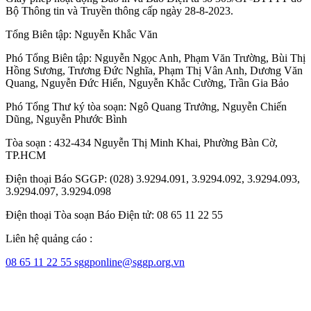
Bộ Thông tin và Truyền thông cấp ngày 28-8-2023.
Tổng Biên tập:
Nguyễn Khắc Văn
Phó Tổng Biên tập:
Nguyễn Ngọc Anh
,
Phạm Văn Trường
,
Bùi Thị
Hồng Sương
,
Trương Đức Nghĩa
,
Phạm Thị Vân Anh
,
Dương Văn
Quang
,
Nguyễn Đức Hiển
,
Nguyễn Khắc Cường
,
Trần Gia Bảo
Phó Tổng Thư ký tòa soạn:
Ngô Quang Trưởng
,
Nguyễn Chiến
Dũng
,
Nguyễn Phước Bình
Tòa soạn : 432-434 Nguyễn Thị Minh Khai, Phường Bàn Cờ,
TP.HCM
Điện thoại Báo SGGP: (028) 3.9294.091, 3.9294.092, 3.9294.093,
3.9294.097, 3.9294.098
Điện thoại Tòa soạn Báo Điện tử: 08 65 11 22 55
Liên hệ quảng cáo :
08 65 11 22 55
sggponline@sggp.org.vn