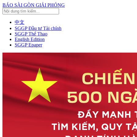
BÁO SÀI GÒN GIẢI PHÓNG
中文
SGGP Đầu tư Tài chính
SGGP Thể Thao
English Edition
SGGP Epaper