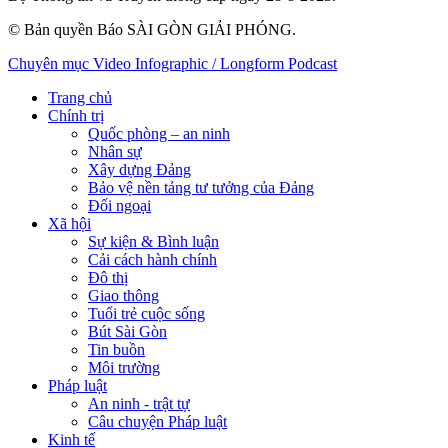
© Bản quyền Báo SÀI GÒN GIẢI PHÓNG.
Chuyên mục
Video
Infographic / Longform
Podcast
Trang chủ
Chính trị
Quốc phòng – an ninh
Nhân sự
Xây dựng Đảng
Bảo vệ nền tảng tư tưởng của Đảng
Đối ngoại
Xã hội
Sự kiện & Bình luận
Cải cách hành chính
Đô thị
Giao thông
Tuổi trẻ cuộc sống
Bút Sài Gòn
Tin buồn
Môi trường
Pháp luật
An ninh - trật tự
Câu chuyện Pháp luật
Kinh tế