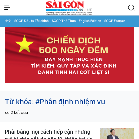
中文
SGGP Đầu tư Tài chính
SGGP Thể Thao
English Edition
SGGP Epaper
Từ khóa:
#Phân định nhiệm vụ
có
2
kết quả
Phải bằng mọi cách tiếp cận những