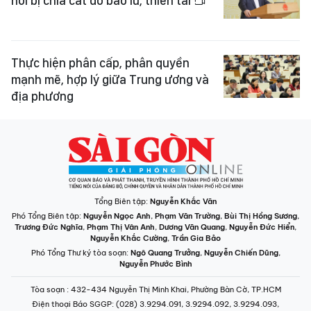
nơi bị chia cắt do bão lũ, thiên tai
Thực hiện phân cấp, phân quyền
mạnh mẽ, hợp lý giữa Trung ương và
địa phương
Tổng Biên tập:
Nguyễn Khắc Văn
Phó Tổng Biên tập:
Nguyễn Ngọc Anh
,
Phạm Văn Trường
,
Bùi Thị Hồng Sương
,
Trương Đức Nghĩa
,
Phạm Thị Vân Anh
,
Dương Văn Quang
,
Nguyễn Đức Hiển
,
Nguyễn Khắc Cường
,
Trần Gia Bảo
Phó Tổng Thư ký tòa soạn:
Ngô Quang Trưởng
,
Nguyễn Chiến Dũng
,
Nguyễn Phước Bình
Tòa soạn
: 432-434 Nguyễn Thị Minh Khai, Phường Bàn Cờ, TP.HCM
Điện thoại Báo SGGP
: (028) 3.9294.091, 3.9294.092, 3.9294.093,