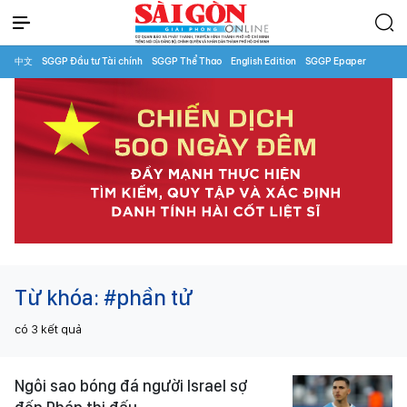
中文
SGGP Đầu tư Tài chính
SGGP Thể Thao
English Edition
SGGP Epaper
Từ khóa:
#phần tử
có
3
kết quả
Ngôi sao bóng đá người Israel sợ