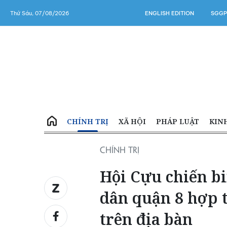
Thứ Sáu, 07/08/2026
ENGLISH EDITION
SGGP
CHÍNH TRỊ
XÃ HỘI
PHÁP LUẬT
KIN
CHÍNH TRỊ
Hội Cựu chiến b
dân quận 8 hợp t
trên địa bàn