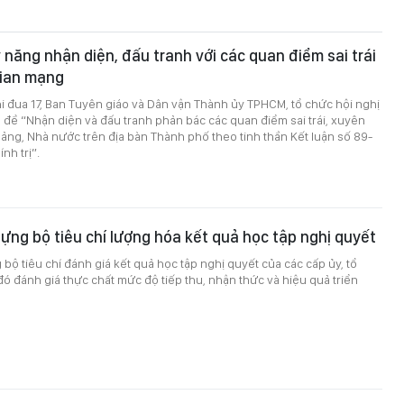
 năng nhận diện, đấu tranh với các quan điểm sai trái
gian mạng
i đua 17, Ban Tuyên giáo và Dân vận Thành ủy TPHCM, tổ chức hội nghị
đề “Nhận diện và đấu tranh phản bác các quan điểm sai trái, xuyên
ảng, Nhà nước trên địa bàn Thành phố theo tinh thần Kết luận số 89-
nh trị”.
ng bộ tiêu chí lượng hóa kết quả học tập nghị quyết
ộ tiêu chí đánh giá kết quả học tập nghị quyết của các cấp ủy, tổ
ó đánh giá thực chất mức độ tiếp thu, nhận thức và hiệu quả triển