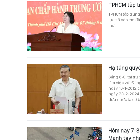
TPHCM tập tr
TPHCM tập trung 
lực số và xem đâ
mới.
Hạ tầng quyế
Sáng 6-8, tại tr
làm việc với Đản
ngày 16-1-2012 
ngày 23-2-2024 c
đưa nước ta cơ 
Hôm nay 7-8,
Mạnh tay nh