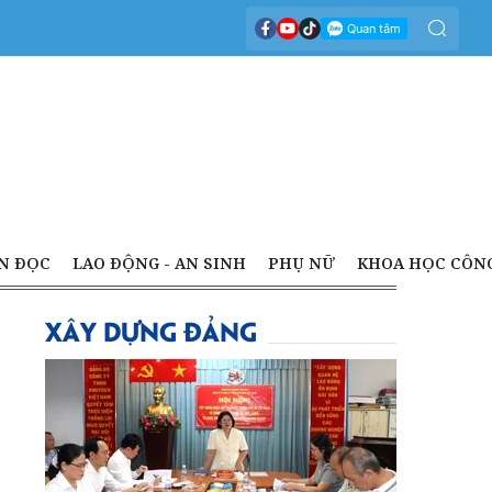
N ĐỌC
LAO ĐỘNG - AN SINH
PHỤ NỮ
KHOA HỌC CÔN
XÂY DỰNG ĐẢNG