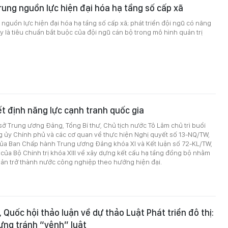
ung nguồn lực hiện đại hóa hạ tầng số cấp xã
nguồn lực hiện đại hóa hạ tầng số cấp xã; phát triển đội ngũ có năng
y là tiêu chuẩn bắt buộc của đội ngũ cán bộ trong mô hình quản trị
t định năng lực cạnh tranh quốc gia
ụ sở Trung ương Đảng, Tổng Bí thư, Chủ tịch nước Tô Lâm chủ trì buổi
g ủy Chính phủ và các cơ quan về thực hiện Nghị quyết số 13-NQ/TW,
của Ban Chấp hành Trung ương Đảng khóa XI và Kết luận số 72-KL/TW,
ủa Bộ Chính trị khóa XIII về xây dựng kết cấu hạ tầng đồng bộ nhằm
bản trở thành nước công nghiệp theo hướng hiện đại.
 Quốc hội thảo luận về dự thảo Luật Phát triển đô thị:
ưng tránh “vênh” luật