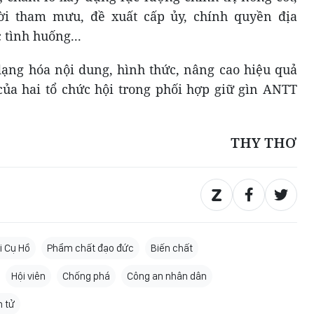
ời tham mưu, đề xuất cấp ủy, chính quyền địa
 tình huống...
dạng hóa nội dung, hình thức, nâng cao hiệu quả
của hai tổ chức hội trong phối hợp giữ gìn ANTT
THY THƠ
i Cụ Hồ
Phẩm chất đạo đức
Biến chất
Hội viên
Chống phá
Công an nhân dân
 tử