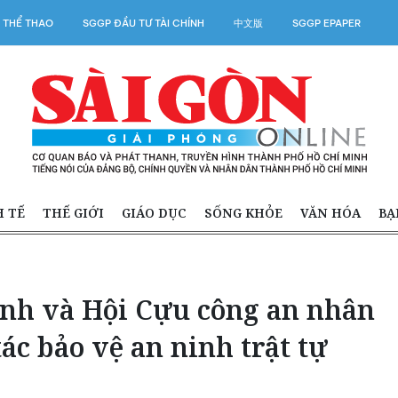
 THỂ THAO
SGGP ĐẦU TƯ TÀI CHÍNH
中文版
SGGP EPAPER
H TẾ
THẾ GIỚI
GIÁO DỤC
SỐNG KHỎE
VĂN HÓA
BẠ
inh và Hội Cựu công an nhân
ác bảo vệ an ninh trật tự