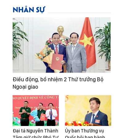
NHÂN SỰ
Điều động, bổ nhiệm 2 Thứ trưởng Bộ
Ngoại giao
Đại tá Nguyễn Thành
Ủy ban Thường vụ
Tâm giữ chức Phó Tư
Quốc hội ban hành