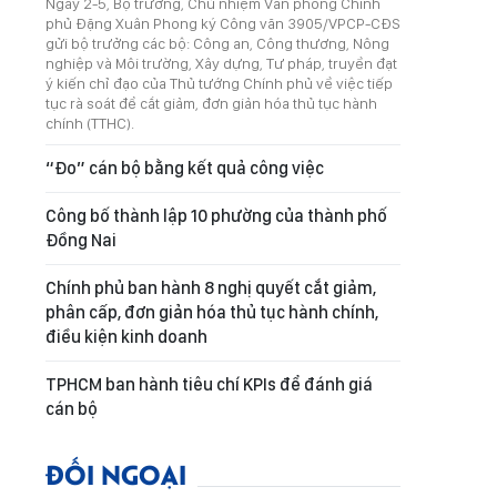
Ngày 2-5, Bộ trưởng, Chủ nhiệm Văn phòng Chính
phủ Đặng Xuân Phong ký Công văn 3905/VPCP-CĐS
gửi bộ trưởng các bộ: Công an, Công thương, Nông
nghiệp và Môi trường, Xây dựng, Tư pháp, truyền đạt
ý kiến chỉ đạo của Thủ tướng Chính phủ về việc tiếp
tục rà soát để cắt giảm, đơn giản hóa thủ tục hành
chính (TTHC).
“Đo” cán bộ bằng kết quả công việc
Công bố thành lập 10 phường của thành phố
Đồng Nai
Chính phủ ban hành 8 nghị quyết cắt giảm,
phân cấp, đơn giản hóa thủ tục hành chính,
điều kiện kinh doanh
TPHCM ban hành tiêu chí KPIs để đánh giá
cán bộ
ĐỐI NGOẠI