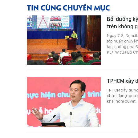
TIN CÙNG CHUYÊN MỤC
Bồi dưỡng kỹ
trên không 
Ngày 7-8, Cụm th
tập huấn chuyên 
tạc, chống phá Đ
KL/TW của Bộ Chí
TPHCM xây dự
TPHCM xây dựng b
chức đảng, qua đ
khai nghị quyết.