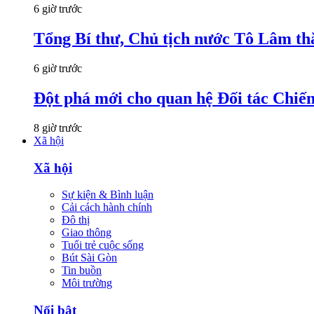
6 giờ trước
Tổng Bí thư, Chủ tịch nước Tô Lâm th
6 giờ trước
Đột phá mới cho quan hệ Đối tác Chiến
8 giờ trước
Xã hội
Xã hội
Sự kiện & Bình luận
Cải cách hành chính
Đô thị
Giao thông
Tuổi trẻ cuộc sống
Bút Sài Gòn
Tin buồn
Môi trường
Nổi bật