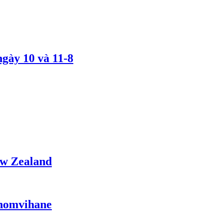
gày 10 và 11-8
ew Zealand
Phomvihane