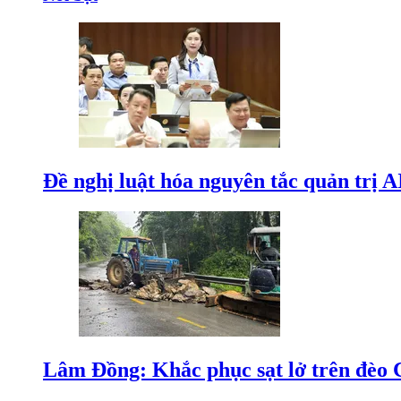
Đề nghị luật hóa nguyên tắc quản trị A
Lâm Đồng: Khắc phục sạt lở trên đèo