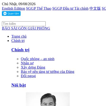
Chủ Nhật, 09/08/2026
English Edition
SGGP Thể Thao
SGGP Đầu tư Tài chính
中文版
SG
BÁO SÀI GÒN GIẢI PHÓNG
Trang chủ
Chính trị
Chính trị
Quốc phòng – an ninh
Nhân sự
Xây dựng Đảng
Bảo vệ nền tảng tư tưởng của Đảng
Đối ngoại
Nổi bật