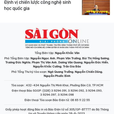
Định vị chiến lược công nghệ sinh
học quốc gia
Tổng Biên tập:
Nguyễn Khắc Văn
Phó Tổng Biên tập:
Nguyễn Ngọc Anh
,
Phạm Văn Trường
,
Bùi Thị Hồng Sương
,
Trương Đức Nghĩa
,
Phạm Thị Vân Anh
,
Dương Văn Quang
,
Nguyễn Đức Hiển
,
Nguyễn Khắc Cường
,
Trần Gia Bảo
Phó Tổng Thư ký tòa soạn:
Ngô Quang Trưởng
,
Nguyễn Chiến Dũng
,
Nguyễn Phước Bình
Tòa soạn
: 432-434 Nguyễn Thị Minh Khai, Phường Bàn Cờ, TP.HCM
Điện thoại Báo SGGP
: (028) 3.9294.091, 3.9294.092, 3.9294.093,
3.9294.097, 3.9294.098
Điện thoại Tòa soạn Báo Điện tử
: 08 65 11 22 55
Giấy phép hoạt động Báo in và Báo Điện tử số 305/GP-BTTTT do Bộ Thông
tin và Truyền thông cấp ngày 28-8-2023.