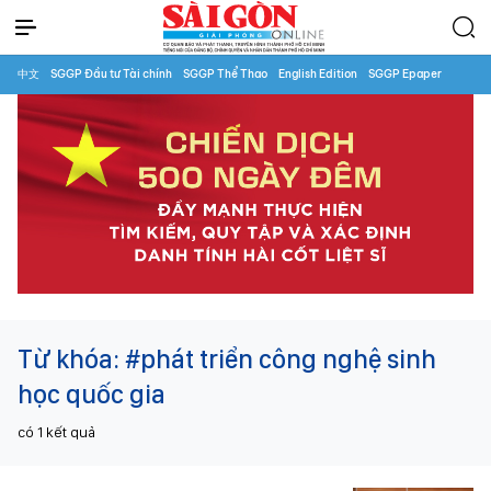
中文
SGGP Đầu tư Tài chính
SGGP Thể Thao
English Edition
SGGP Epaper
Từ khóa:
#phát triển công nghệ sinh
học quốc gia
có
1
kết quả