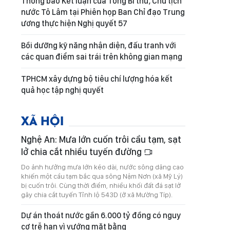
Thông báo Kết luận của Tổng Bí thư, Chủ tịch
nước Tô Lâm tại Phiên họp Ban Chỉ đạo Trung
ương thực hiện Nghị quyết 57
Bồi dưỡng kỹ năng nhận diện, đấu tranh với
các quan điểm sai trái trên không gian mạng
TPHCM xây dựng bộ tiêu chí lượng hóa kết
quả học tập nghị quyết
XÃ HỘI
Nghệ An: Mưa lớn cuốn trôi cầu tạm, sạt
lở chia cắt nhiều tuyến đường
Do ảnh hưởng mưa lớn kéo dài, nước sông dâng cao
khiến một cầu tạm bắc qua sông Nậm Nơn (xã Mỹ Lý)
bị cuốn trôi. Cùng thời điểm, nhiều khối đất đá sạt lở
gây chia cắt tuyến Tỉnh lộ 543D (ở xã Mường Típ).
Dự án thoát nước gần 6.000 tỷ đồng có nguy
cơ trễ hạn vì vướng mặt bằng