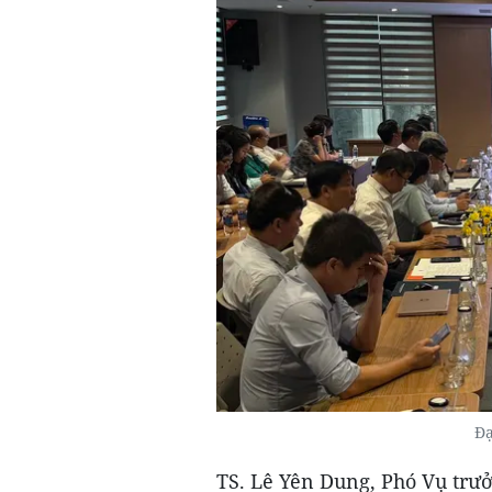
Đạ
TS. Lê Yên Dung, Phó Vụ trư