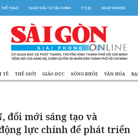
 THỂ THAO
SGGP ĐẦU TƯ TÀI CHÍNH
中文版
SGGP EPAPER
H TẾ
THẾ GIỚI
GIÁO DỤC
SỐNG KHỎE
VĂN HÓA
BẠ
, đổi mới sáng tạo và
 động lực chính để phát triển