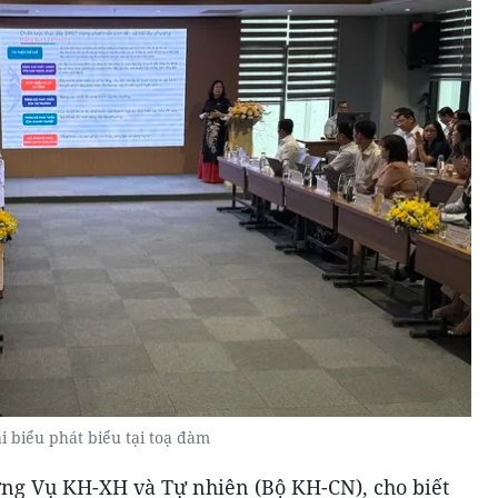
i biểu phát biểu tại toạ đàm
ởng Vụ KH-XH và Tự nhiên (Bộ KH-CN), cho biết