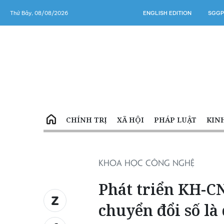
Thứ Bảy, 08/08/2026
ENGLISH EDITION
SGGP
CHÍNH TRỊ
XÃ HỘI
PHÁP LUẬT
KIN
KHOA HỌC CÔNG NGHỆ
Phát triển KH-CN
chuyển đổi số là