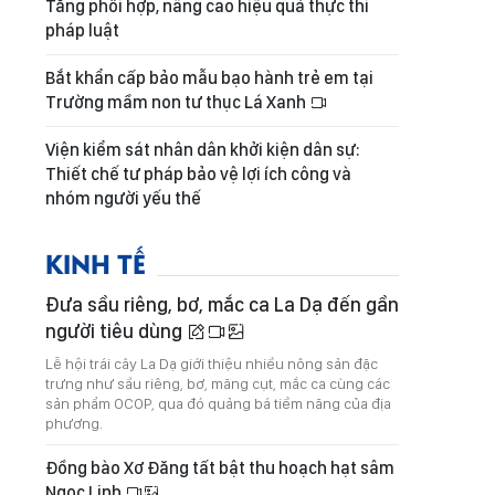
Tăng phối hợp, nâng cao hiệu quả thực thi
pháp luật
Bắt khẩn cấp bảo mẫu bạo hành trẻ em tại
Trường mầm non tư thục Lá Xanh
Viện kiểm sát nhân dân khởi kiện dân sự:
Thiết chế tư pháp bảo vệ lợi ích công và
nhóm người yếu thế
KINH TẾ
Đưa sầu riêng, bơ, mắc ca La Dạ đến gần
người tiêu dùng
Lễ hội trái cây La Dạ giới thiệu nhiều nông sản đặc
trưng như sầu riêng, bơ, măng cụt, mắc ca cùng các
sản phẩm OCOP, qua đó quảng bá tiềm năng của địa
phương.
Đồng bào Xơ Đăng tất bật thu hoạch hạt sâm
Ngọc Linh