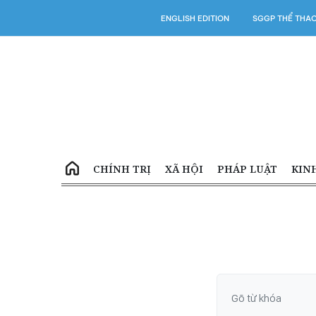
ENGLISH EDITION
SGGP THỂ THA
CHÍNH TRỊ
XÃ HỘI
PHÁP LUẬT
KIN