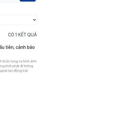
CÓ
1
KẾT QUẢ
ầu tiên, cảnh báo
h thức tung ra hình ảnh
đồng thời phát đi thông
goài lao động trái