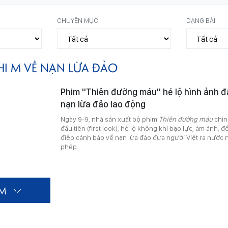
CHUYÊN MỤC
DẠNG BÀI
HI M VỀ NẠN LỪA ĐẢO
Phim "Thiên đường máu" hé lộ hình ảnh đ
nạn lừa đảo lao động
Ngày 9-9, nhà sản xuất bộ phim
Thiên đường máu
chín
đầu tiên (first look), hé lộ không khí bạo lực, ám ảnh, 
điệp cảnh báo về nạn lừa đảo đưa người Việt ra nước n
phép.
ÊM