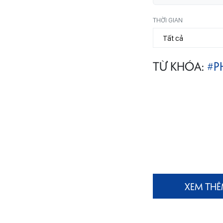
THỜI GIAN
TỪ KHÓA:
#P
XEM TH