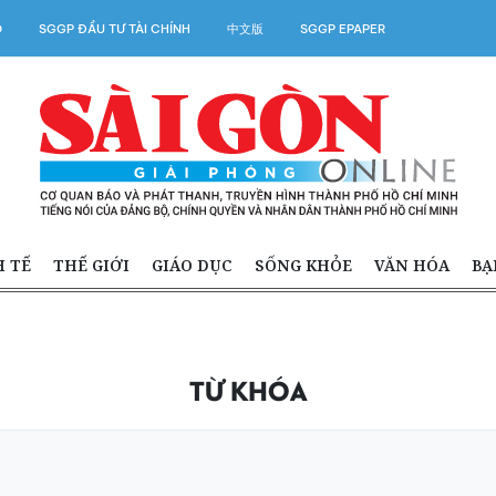
O
SGGP ĐẦU TƯ TÀI CHÍNH
中文版
SGGP EPAPER
H TẾ
THẾ GIỚI
GIÁO DỤC
SỐNG KHỎE
VĂN HÓA
BẠ
TỪ KHÓA