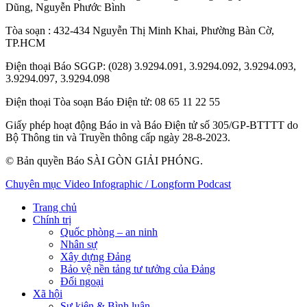
Dũng
,
Nguyễn Phước Bình
Tòa soạn
: 432-434 Nguyễn Thị Minh Khai, Phường Bàn Cờ,
TP.HCM
Điện thoại Báo SGGP
: (028) 3.9294.091, 3.9294.092, 3.9294.093,
3.9294.097, 3.9294.098
Điện thoại Tòa soạn Báo Điện tử
: 08 65 11 22 55
Giấy phép hoạt động Báo in và Báo Điện tử số 305/GP-BTTTT do
Bộ Thông tin và Truyền thông cấp ngày 28-8-2023.
© Bản quyền Báo SÀI GÒN GIẢI PHÓNG.
Chuyên mục
Video
Infographic / Longform
Podcast
Trang chủ
Chính trị
Quốc phòng – an ninh
Nhân sự
Xây dựng Đảng
Bảo vệ nền tảng tư tưởng của Đảng
Đối ngoại
Xã hội
Sự kiện & Bình luận