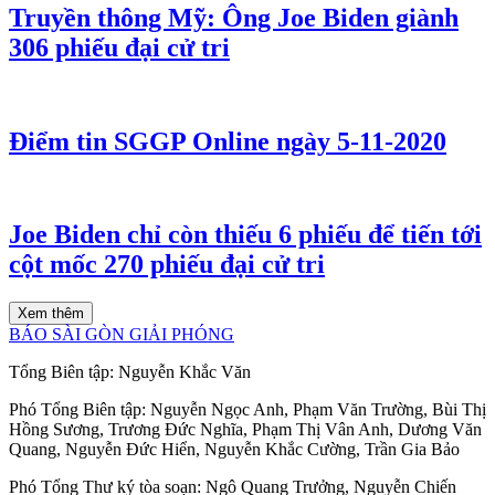
Truyền thông Mỹ: Ông Joe Biden giành
306 phiếu đại cử tri
Điểm tin SGGP Online ngày 5-11-2020
Joe Biden chỉ còn thiếu 6 phiếu để tiến tới
cột mốc 270 phiếu đại cử tri
Xem thêm
BÁO SÀI GÒN GIẢI PHÓNG
Tổng Biên tập:
Nguyễn Khắc Văn
Phó Tổng Biên tập:
Nguyễn Ngọc Anh
,
Phạm Văn Trường
,
Bùi Thị
Hồng Sương
,
Trương Đức Nghĩa
,
Phạm Thị Vân Anh
,
Dương Văn
Quang
,
Nguyễn Đức Hiển
,
Nguyễn Khắc Cường
,
Trần Gia Bảo
Phó Tổng Thư ký tòa soạn:
Ngô Quang Trưởng
,
Nguyễn Chiến