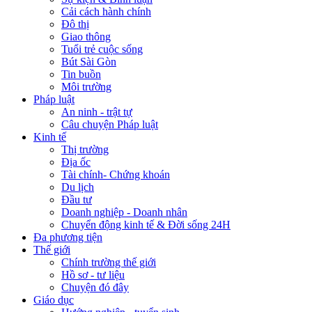
Cải cách hành chính
Đô thị
Giao thông
Tuổi trẻ cuộc sống
Bút Sài Gòn
Tin buồn
Môi trường
Pháp luật
An ninh - trật tự
Câu chuyện Pháp luật
Kinh tế
Thị trường
Địa ốc
Tài chính- Chứng khoán
Du lịch
Đầu tư
Doanh nghiệp - Doanh nhân
Chuyển động kinh tế & Đời sống 24H
Đa phương tiện
Thế giới
Chính trường thế giới
Hồ sơ - tư liệu
Chuyện đó đây
Giáo dục