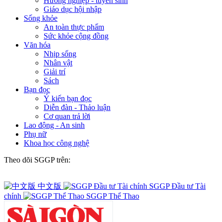
Hướng nghiệp - tuyển sinh
Giáo dục hội nhập
Sống khỏe
An toàn thực phẩm
Sức khỏe cộng đồng
Văn hóa
Nhịp sống
Nhân vật
Giải trí
Sách
Bạn đọc
Ý kiến bạn đọc
Diễn đàn - Thảo luận
Cơ quan trả lời
Lao động - An sinh
Phụ nữ
Khoa học công nghệ
Theo dõi SGGP trên:
中文版
SGGP Đầu tư Tài
chính
SGGP Thể Thao