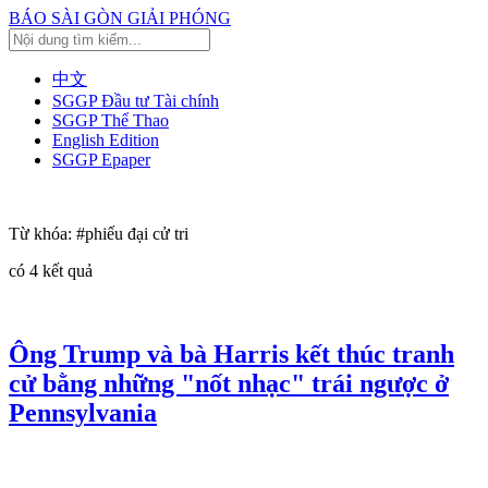
BÁO SÀI GÒN GIẢI PHÓNG
中文
SGGP Đầu tư Tài chính
SGGP Thể Thao
English Edition
SGGP Epaper
Từ khóa:
#phiếu đại cử tri
có
4
kết quả
Ông Trump và bà Harris kết thúc tranh
cử bằng những "nốt nhạc" trái ngược ở
Pennsylvania