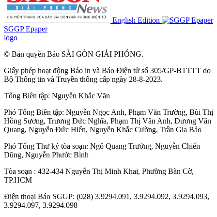
English Edition
SGGP Epaper
logo
© Bản quyền Báo SÀI GÒN GIẢI PHÓNG.
Giấy phép hoạt động Báo in và Báo Điện tử số 305/GP-BTTTT do
Bộ Thông tin và Truyền thông cấp ngày 28-8-2023.
Tổng Biên tập:
Nguyễn Khắc Văn
Phó Tổng Biên tập:
Nguyễn Ngọc Anh
,
Phạm Văn Trường
,
Bùi Thị
Hồng Sương
,
Trương Đức Nghĩa
,
Phạm Thị Vân Anh
,
Dương Văn
Quang
,
Nguyễn Đức Hiển
,
Nguyễn Khắc Cường
,
Trần Gia Bảo
Phó Tổng Thư ký tòa soạn:
Ngô Quang Trưởng
,
Nguyễn Chiến
Dũng
,
Nguyễn Phước Bình
Tòa soạn : 432-434 Nguyễn Thị Minh Khai, Phường Bàn Cờ,
TP.HCM
Điện thoại Báo SGGP: (028) 3.9294.091, 3.9294.092, 3.9294.093,
3.9294.097, 3.9294.098