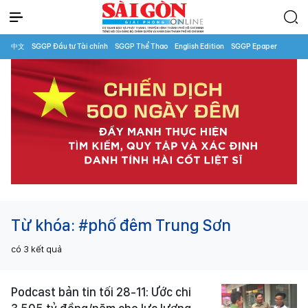
中文
SGGP Đầu tư Tài chính
SGGP Thể Thao
English Edition
SGGP Epaper
Từ khóa:
#phố đêm Trung Sơn
có
3
kết quả
Podcast bản tin tối 28-11: Ước chi