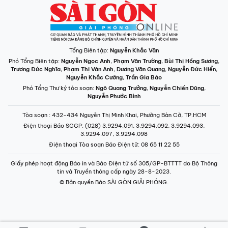
Tổng Biên tập:
Nguyễn Khắc Văn
Phó Tổng Biên tập:
Nguyễn Ngọc Anh
,
Phạm Văn Trường
,
Bùi Thị Hồng Sương
,
Trương Đức Nghĩa
,
Phạm Thị Vân Anh
,
Dương Văn Quang
,
Nguyễn Đức Hiển
,
Nguyễn Khắc Cường
,
Trần Gia Bảo
Phó Tổng Thư ký tòa soạn:
Ngô Quang Trưởng
,
Nguyễn Chiến Dũng
,
Nguyễn Phước Bình
Tòa soạn
: 432-434 Nguyễn Thị Minh Khai, Phường Bàn Cờ, TP.HCM
Điện thoại Báo SGGP
: (028) 3.9294.091, 3.9294.092, 3.9294.093,
3.9294.097, 3.9294.098
Điện thoại Tòa soạn Báo Điện tử
: 08 65 11 22 55
Giấy phép hoạt động Báo in và Báo Điện tử số 305/GP-BTTTT do Bộ Thông
tin và Truyền thông cấp ngày 28-8-2023.
© Bản quyền Báo SÀI GÒN GIẢI PHÓNG.