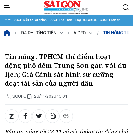
中文
SGGP Đầu tư Tài chính
SGGP Thể Thao
English Edition
SGGP Epaper
ĐA PHƯƠNG TIỆN
VIDEO
TIN NÓNG TR
Tin nóng: TPHCM thí điểm hoạt
động phố đêm Trung Sơn gắn với du
lịch; Giả Cảnh sát hình sự cưỡng
đoạt tài sản của người dân
SGGPO
28/11/2023 13:01
Bản tin nóng tối 28-11 có các thông tin đáng chú