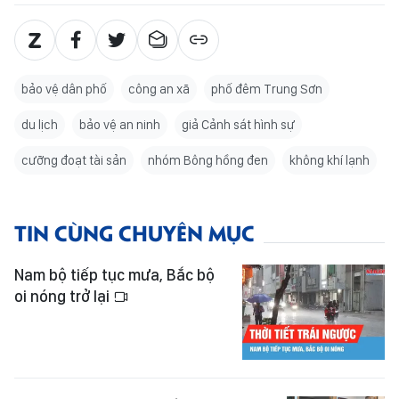
bảo vệ dân phố
công an xã
phố đêm Trung Sơn
du lịch
bảo vệ an ninh
giả Cảnh sát hình sự
cưỡng đoạt tài sản
nhóm Bông hồng đen
không khí lạnh
TIN CÙNG CHUYÊN MỤC
Nam bộ tiếp tục mưa, Bắc bộ
oi nóng trở lại