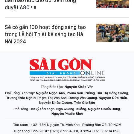
dân háo hức chờ đợi xem tổng
duyệt A80
Sẽ có gần 100 hoạt động sáng tạo
trong Lễ hội Thiết kế sáng tạo Hà
Nội 2024
Tổng Biên tập:
Nguyễn Khắc Văn
Phó Tổng Biên tập:
Nguyễn Ngọc Anh
,
Phạm Văn Trường
,
Bùi Thị Hồng Sương
,
Trương Đức Nghĩa
,
Phạm Thị Vân Anh
,
Dương Văn Quang
,
Nguyễn Đức Hiển
,
Nguyễn Khắc Cường
,
Trần Gia Bảo
Phó Tổng Thư ký tòa soạn:
Ngô Quang Trưởng
,
Nguyễn Chiến Dũng
,
Nguyễn Phước Bình
Tòa soạn
: 432-434 Nguyễn Thị Minh Khai, Phường Bàn Cờ, TP.HCM
Điện thoại Báo SGGP
: (028) 3.9294.091, 3.9294.092, 3.9294.093,