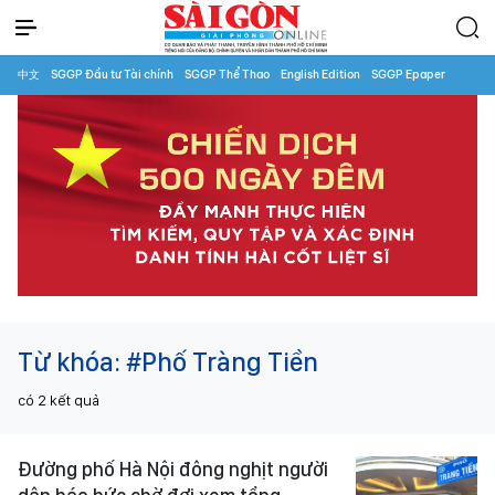
中文
SGGP Đầu tư Tài chính
SGGP Thể Thao
English Edition
SGGP Epaper
Từ khóa:
#Phố Tràng Tiền
có
2
kết quả
Đường phố Hà Nội đông nghịt người