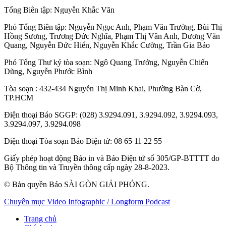
Tổng Biên tập:
Nguyễn Khắc Văn
Phó Tổng Biên tập:
Nguyễn Ngọc Anh
,
Phạm Văn Trường
,
Bùi Thị
Hồng Sương
,
Trương Đức Nghĩa
,
Phạm Thị Vân Anh
,
Dương Văn
Quang
,
Nguyễn Đức Hiển
,
Nguyễn Khắc Cường
,
Trần Gia Bảo
Phó Tổng Thư ký tòa soạn:
Ngô Quang Trưởng
,
Nguyễn Chiến
Dũng
,
Nguyễn Phước Bình
Tòa soạn
: 432-434 Nguyễn Thị Minh Khai, Phường Bàn Cờ,
TP.HCM
Điện thoại Báo SGGP
: (028) 3.9294.091, 3.9294.092, 3.9294.093,
3.9294.097, 3.9294.098
Điện thoại Tòa soạn Báo Điện tử
: 08 65 11 22 55
Giấy phép hoạt động Báo in và Báo Điện tử số 305/GP-BTTTT do
Bộ Thông tin và Truyền thông cấp ngày 28-8-2023.
© Bản quyền Báo SÀI GÒN GIẢI PHÓNG.
Chuyên mục
Video
Infographic / Longform
Podcast
Trang chủ