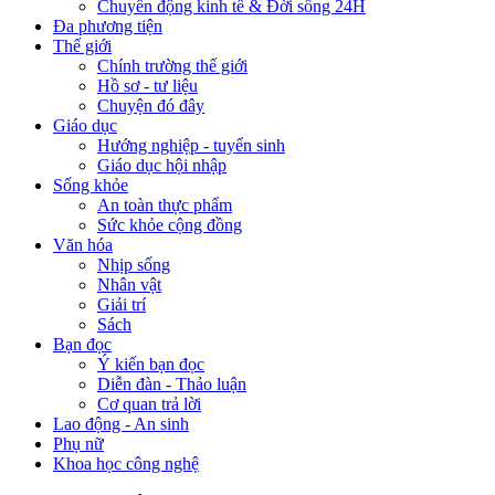
Chuyển động kinh tế & Đời sống 24H
Đa phương tiện
Thế giới
Chính trường thế giới
Hồ sơ - tư liệu
Chuyện đó đây
Giáo dục
Hướng nghiệp - tuyển sinh
Giáo dục hội nhập
Sống khỏe
An toàn thực phẩm
Sức khỏe cộng đồng
Văn hóa
Nhịp sống
Nhân vật
Giải trí
Sách
Bạn đọc
Ý kiến bạn đọc
Diễn đàn - Thảo luận
Cơ quan trả lời
Lao động - An sinh
Phụ nữ
Khoa học công nghệ