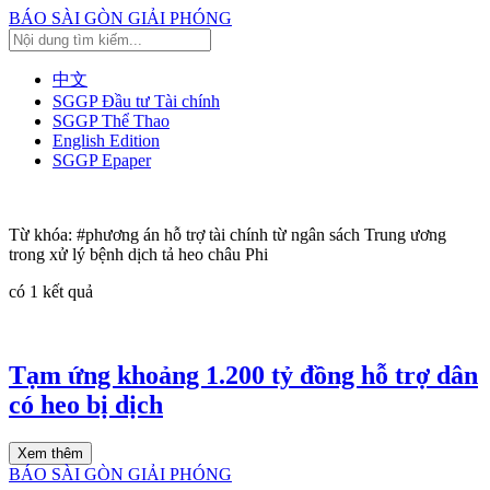
BÁO SÀI GÒN GIẢI PHÓNG
中文
SGGP Đầu tư Tài chính
SGGP Thể Thao
English Edition
SGGP Epaper
Từ khóa:
#phương án hỗ trợ tài chính từ ngân sách Trung ương
trong xử lý bệnh dịch tả heo châu Phi
có
1
kết quả
Tạm ứng khoảng 1.200 tỷ đồng hỗ trợ dân
có heo bị dịch
Xem thêm
BÁO SÀI GÒN GIẢI PHÓNG