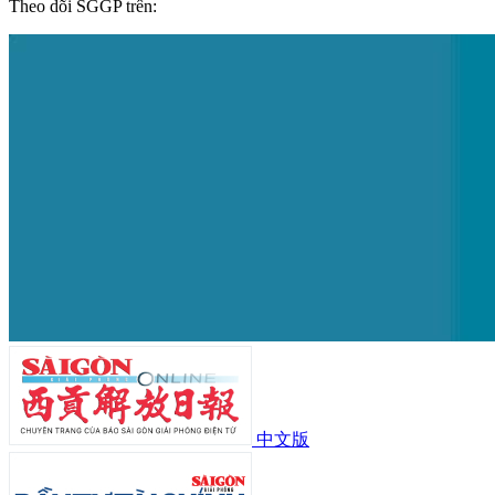
Theo dõi SGGP trên:
中文版