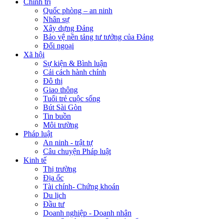
Chính trị
Quốc phòng – an ninh
Nhân sự
Xây dựng Đảng
Bảo vệ nền tảng tư tưởng của Đảng
Đối ngoại
Xã hội
Sự kiện & Bình luận
Cải cách hành chính
Đô thị
Giao thông
Tuổi trẻ cuộc sống
Bút Sài Gòn
Tin buồn
Môi trường
Pháp luật
An ninh - trật tự
Câu chuyện Pháp luật
Kinh tế
Thị trường
Địa ốc
Tài chính- Chứng khoán
Du lịch
Đầu tư
Doanh nghiệp - Doanh nhân