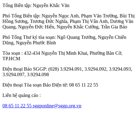
Tổng Biên tập:
Nguyễn Khắc Văn
Phó Tổng Biên tập:
Nguyễn Ngọc Anh
,
Phạm Văn Trường
,
Bùi Thị
Hồng Sương
,
Trương Đức Nghĩa
,
Phạm Thị Vân Anh
,
Dương Văn
Quang
,
Nguyễn Đức Hiển
,
Nguyễn Khắc Cường
,
Trần Gia Bảo
Phó Tổng Thư ký tòa soạn:
Ngô Quang Trưởng
,
Nguyễn Chiến
Dũng
,
Nguyễn Phước Bình
Tòa soạn : 432-434 Nguyễn Thị Minh Khai, Phường Bàn Cờ,
TP.HCM
Điện thoại Báo SGGP: (028) 3.9294.091, 3.9294.092, 3.9294.093,
3.9294.097, 3.9294.098
Điện thoại Tòa soạn Báo Điện tử: 08 65 11 22 55
Liên hệ quảng cáo :
08 65 11 22 55
sggponline@sggp.org.vn