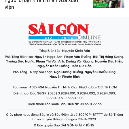
người bị bệnh tâm thần vừa xuất
viện
Tổng Biên tập:
Nguyễn Khắc Văn
Phó Tổng Biên tập:
Nguyễn Ngọc Anh
,
Phạm Văn Trường
,
Bùi Thị Hồng Sương
,
Trương Đức Nghĩa
,
Phạm Thị Vân Anh
,
Dương Văn Quang
,
Nguyễn Đức Hiển
,
Nguyễn Khắc Cường
,
Trần Gia Bảo
Phó Tổng Thư ký tòa soạn:
Ngô Quang Trưởng
,
Nguyễn Chiến Dũng
,
Nguyễn Phước Bình
Tòa soạn
: 432-434 Nguyễn Thị Minh Khai, Phường Bàn Cờ, TP.HCM
Điện thoại Báo SGGP
: (028) 3.9294.091, 3.9294.092, 3.9294.093,
3.9294.097, 3.9294.098
Điện thoại Tòa soạn Báo Điện tử
: 08 65 11 22 55
Giấy phép hoạt động Báo in và Báo Điện tử số 305/GP-BTTTT do Bộ Thông
tin và Truyền thông cấp ngày 28-8-2023.
© Bản quyền Báo SÀI GÒN GIẢI PHÓNG.