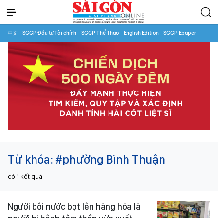
中文
SGGP Đầu tư Tài chính
SGGP Thể Thao
English Edition
SGGP Epaper
Từ khóa:
#phường Bình Thuận
có
1
kết quả
Người bôi nước bọt lên hàng hóa là