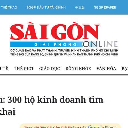
 THỂ THAO
SGGP ĐẦU TƯ TÀI CHÍNH
中文版
SGGP EPAPER
H TẾ
THẾ GIỚI
GIÁO DỤC
SỐNG KHỎE
VĂN HÓA
BẠ
: 300 hộ kinh doanh tìm
khai
Theo dõi Báo Sài Gòn Giải Phóng trên