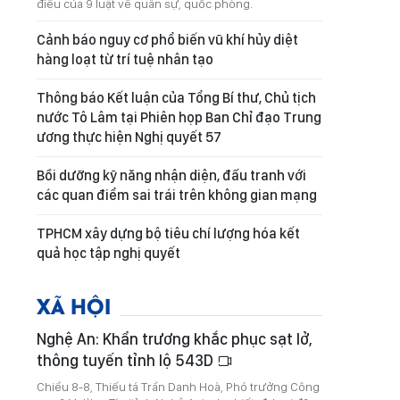
điều của 9 luật về quân sự, quốc phòng.
Cảnh báo nguy cơ phổ biến vũ khí hủy diệt
hàng loạt từ trí tuệ nhân tạo
Thông báo Kết luận của Tổng Bí thư, Chủ tịch
nước Tô Lâm tại Phiên họp Ban Chỉ đạo Trung
ương thực hiện Nghị quyết 57
Bồi dưỡng kỹ năng nhận diện, đấu tranh với
các quan điểm sai trái trên không gian mạng
TPHCM xây dựng bộ tiêu chí lượng hóa kết
quả học tập nghị quyết
XÃ HỘI
Nghệ An: Khẩn trương khắc phục sạt lở,
thông tuyến tỉnh lộ 543D
Chiều 8-8, Thiếu tá Trần Danh Hoà, Phó trưởng Công