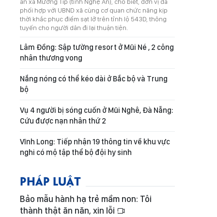
an xã Mường Típ (tỉnh Nghệ An), cho biết, đơn vị đã
phối hợp với UBND xã cùng cơ quan chức năng kịp
thời khắc phục điểm sạt lở trên tỉnh lộ 543D, thông
tuyến cho người dân đi lại thuận tiện.
Lâm Đồng: Sập tường resort ở Mũi Né , 2 công
nhân thương vong
Nắng nóng có thể kéo dài ở Bắc bộ và Trung
bộ
Vụ 4 người bị sóng cuốn ở Mũi Nghê, Đà Nẵng:
Cứu được nạn nhân thứ 2
Vĩnh Long: Tiếp nhận 19 thông tin về khu vực
nghi có mộ tập thể bộ đội hy sinh
PHÁP LUẬT
Bảo mẫu hành hạ trẻ mầm non: Tôi
thành thật ăn năn, xin lỗi