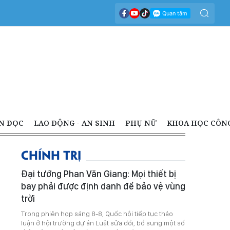
N ĐỌC
LAO ĐỘNG - AN SINH
PHỤ NỮ
KHOA HỌC CÔN
CHÍNH TRỊ
Đại tướng Phan Văn Giang: Mọi thiết bị
bay phải được định danh để bảo vệ vùng
trời
Trong phiên họp sáng 8-8, Quốc hội tiếp tục thảo
luận ở hội trường dự án Luật sửa đổi, bổ sung một số