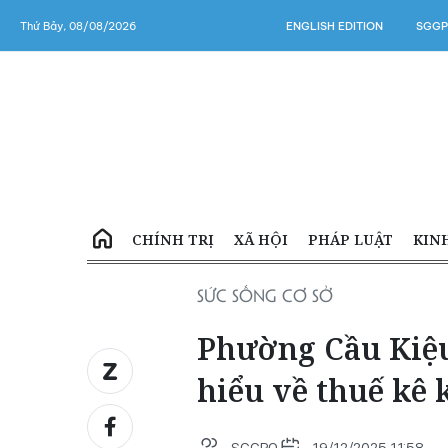
Thứ Bảy, 08/08/2026
ENGLISH EDITION
SGGP
CHÍNH TRỊ
XÃ HỘI
PHÁP LUẬT
KIN
SỨC SỐNG CƠ SỞ
Phường Cầu Kiệu
hiểu về thuế kê 
SGGPO
19/12/2025 11:58