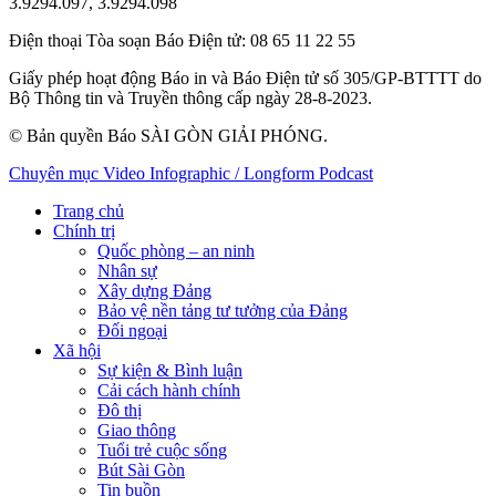
3.9294.097, 3.9294.098
Điện thoại Tòa soạn Báo Điện tử
: 08 65 11 22 55
Giấy phép hoạt động Báo in và Báo Điện tử số 305/GP-BTTTT do
Bộ Thông tin và Truyền thông cấp ngày 28-8-2023.
© Bản quyền Báo SÀI GÒN GIẢI PHÓNG.
Chuyên mục
Video
Infographic / Longform
Podcast
Trang chủ
Chính trị
Quốc phòng – an ninh
Nhân sự
Xây dựng Đảng
Bảo vệ nền tảng tư tưởng của Đảng
Đối ngoại
Xã hội
Sự kiện & Bình luận
Cải cách hành chính
Đô thị
Giao thông
Tuổi trẻ cuộc sống
Bút Sài Gòn
Tin buồn