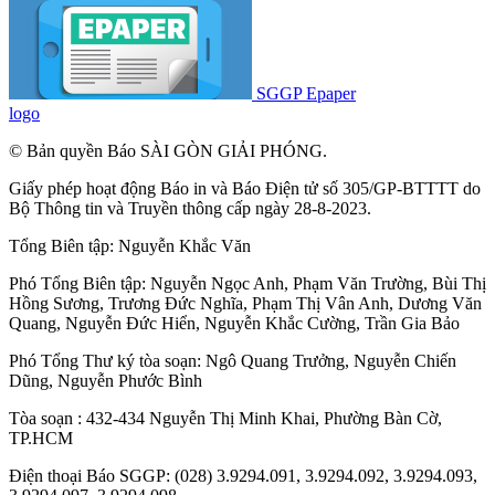
SGGP Epaper
logo
© Bản quyền Báo SÀI GÒN GIẢI PHÓNG.
Giấy phép hoạt động Báo in và Báo Điện tử số 305/GP-BTTTT do
Bộ Thông tin và Truyền thông cấp ngày 28-8-2023.
Tổng Biên tập:
Nguyễn Khắc Văn
Phó Tổng Biên tập:
Nguyễn Ngọc Anh
,
Phạm Văn Trường
,
Bùi Thị
Hồng Sương
,
Trương Đức Nghĩa
,
Phạm Thị Vân Anh
,
Dương Văn
Quang
,
Nguyễn Đức Hiển
,
Nguyễn Khắc Cường
,
Trần Gia Bảo
Phó Tổng Thư ký tòa soạn:
Ngô Quang Trưởng
,
Nguyễn Chiến
Dũng
,
Nguyễn Phước Bình
Tòa soạn : 432-434 Nguyễn Thị Minh Khai, Phường Bàn Cờ,
TP.HCM
Điện thoại Báo SGGP: (028) 3.9294.091, 3.9294.092, 3.9294.093,