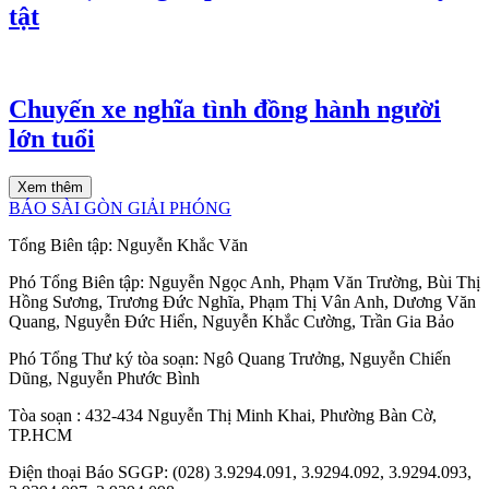
tật
Chuyến xe nghĩa tình đồng hành người
lớn tuổi
Xem thêm
BÁO SÀI GÒN GIẢI PHÓNG
Tổng Biên tập:
Nguyễn Khắc Văn
Phó Tổng Biên tập:
Nguyễn Ngọc Anh
,
Phạm Văn Trường
,
Bùi Thị
Hồng Sương
,
Trương Đức Nghĩa
,
Phạm Thị Vân Anh
,
Dương Văn
Quang
,
Nguyễn Đức Hiển
,
Nguyễn Khắc Cường
,
Trần Gia Bảo
Phó Tổng Thư ký tòa soạn:
Ngô Quang Trưởng
,
Nguyễn Chiến
Dũng
,
Nguyễn Phước Bình
Tòa soạn
: 432-434 Nguyễn Thị Minh Khai, Phường Bàn Cờ,
TP.HCM
Điện thoại Báo SGGP
: (028) 3.9294.091, 3.9294.092, 3.9294.093,