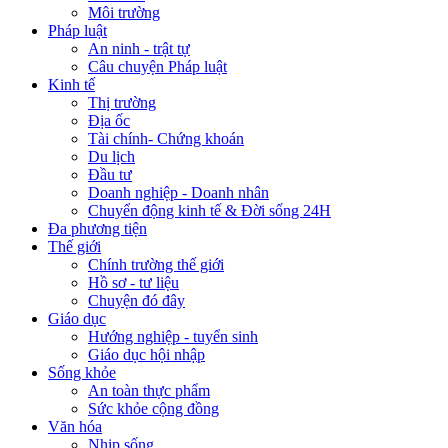
Môi trường
Pháp luật
An ninh - trật tự
Câu chuyện Pháp luật
Kinh tế
Thị trường
Địa ốc
Tài chính- Chứng khoán
Du lịch
Đầu tư
Doanh nghiệp - Doanh nhân
Chuyển động kinh tế & Đời sống 24H
Đa phương tiện
Thế giới
Chính trường thế giới
Hồ sơ - tư liệu
Chuyện đó đây
Giáo dục
Hướng nghiệp - tuyển sinh
Giáo dục hội nhập
Sống khỏe
An toàn thực phẩm
Sức khỏe cộng đồng
Văn hóa
Nhịp sống