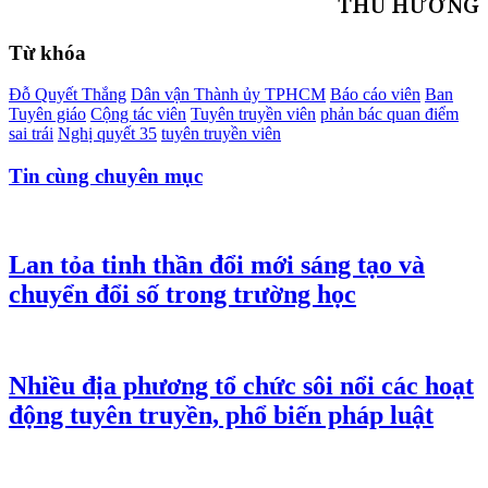
THU HƯỜNG
Từ khóa
Đỗ Quyết Thắng
Dân vận Thành ủy TPHCM
Báo cáo viên
Ban
Tuyên giáo
Cộng tác viên
Tuyên truyền viên
phản bác quan điểm
sai trái
Nghị quyết 35
tuyên truyền viên
Tin cùng chuyên mục
Lan tỏa tinh thần đổi mới sáng tạo và
chuyển đổi số trong trường học
Nhiều địa phương tổ chức sôi nổi các hoạt
động tuyên truyền, phổ biến pháp luật