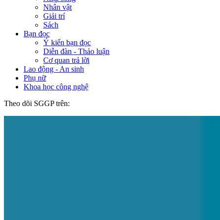
Nhân vật
Giải trí
Sách
Bạn đọc
Ý kiến bạn đọc
Diễn đàn - Thảo luận
Cơ quan trả lời
Lao động - An sinh
Phụ nữ
Khoa học công nghệ
Theo dõi SGGP trên: