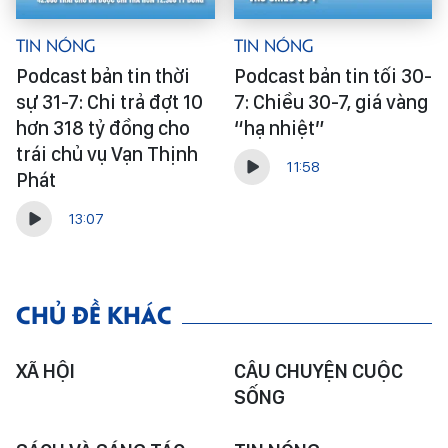
Tin Nóng
Tin Nóng
Podcast bản tin thời
Podcast bản tin tối 30-
sự 31-7: Chi trả đợt 10
7: Chiều 30-7, giá vàng
hơn 318 tỷ đồng cho
“hạ nhiệt”
trái chủ vụ Vạn Thịnh
11:58
Phát
13:07
CHỦ ĐỀ KHÁC
XÃ HỘI
CÂU CHUYỆN CUỘC
SỐNG