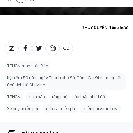
THỤY QUYÊN (tổng hợp)
TPHCM mang tên Bác
Kỷ niệm 50 năm ngày Thành phố Sài Gòn - Gia Định mang tên
Chủ tịch Hồ Chí Minh
TPHCM
mưa bão
ứng phó
áp thấp nhiệt đới
Xe buýt miễn phí
xe buýt miễn phí
miễn phí vé xe buýt