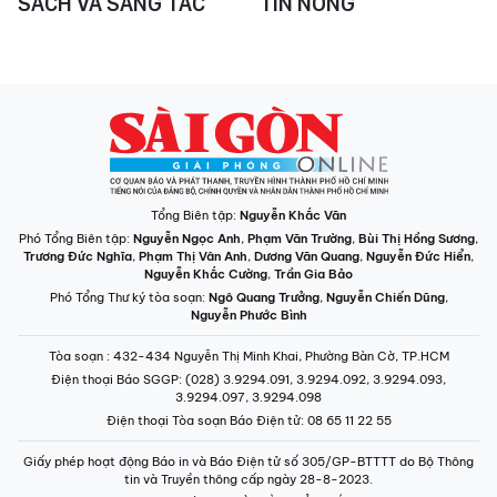
SÁCH VÀ SÁNG TÁC
TIN NÓNG
Tổng Biên tập:
Nguyễn Khắc Văn
Phó Tổng Biên tập:
Nguyễn Ngọc Anh
,
Phạm Văn Trường
,
Bùi Thị Hồng Sương
,
Trương Đức Nghĩa
,
Phạm Thị Vân Anh
,
Dương Văn Quang
,
Nguyễn Đức Hiển
,
Nguyễn Khắc Cường
,
Trần Gia Bảo
Phó Tổng Thư ký tòa soạn:
Ngô Quang Trưởng
,
Nguyễn Chiến Dũng
,
Nguyễn Phước Bình
Tòa soạn
: 432-434 Nguyễn Thị Minh Khai, Phường Bàn Cờ, TP.HCM
Điện thoại Báo SGGP
: (028) 3.9294.091, 3.9294.092, 3.9294.093,
3.9294.097, 3.9294.098
Điện thoại Tòa soạn Báo Điện tử
: 08 65 11 22 55
Giấy phép hoạt động Báo in và Báo Điện tử số 305/GP-BTTTT do Bộ Thông
tin và Truyền thông cấp ngày 28-8-2023.