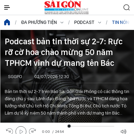
ĐA PHƯƠNG TIỆN
PODCAST
TIN NÓNG
Podcast bản tin thời sự 2-7: Rực
rỡ cờ hoa chào mừng 50 năm
TPHCM vinh dự mang tên Bác
SGGPO
02/07/2026 12:30
Bản tin thời sự 2-7 trên Báo Sài Gòn Giải Phóng có các thông tin
đáng chú ý sau: Lãnh đạo Đảng, Nhà nước và TPHCM dâng hoa
tưởng nhớ Chủ tịch Hồ Chí Minh; Tổng Bí thư, Chủ tịch nước Tô
Lâm dự lễ kỷ niệm 50 năm thành phố vinh dự mang tên Bác...
0:00
/
24:54