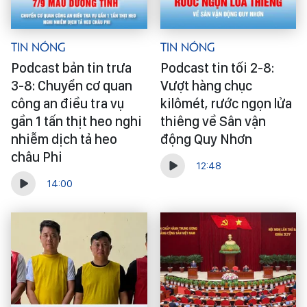
Tin Nóng
Tin Nóng
Podcast bản tin trưa
Podcast tin tối 2-8:
3-8: Chuyển cơ quan
Vượt hàng chục
công an điều tra vụ
kilômét, rước ngọn lửa
gần 1 tấn thịt heo nghi
thiêng về Sân vận
nhiễm dịch tả heo
động Quy Nhơn
châu Phi
12:48
14:00