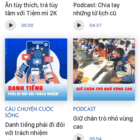
Ăn tùy thích, trả tùy
Podcast: Chia tay
tâm với Tiệm mì 2K
những tờ lịch cũ
05:00
04:37
Câu Chuyện Cuộc
Podcast
Sống
Giữ chân trò nhỏ vùng
Danh tiếng phải đi đôi
cao
với trách nhiệm
05:54