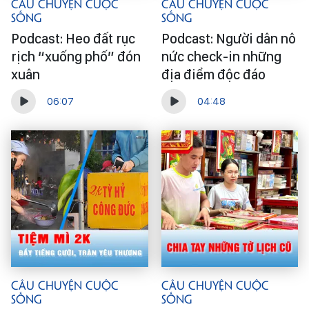
Câu Chuyện Cuộc
Câu Chuyện Cuộc
Sống
Sống
Podcast: Heo đất rục
Podcast: Người dân nô
rịch “xuống phố” đón
nức check-in những
xuân
địa điểm độc đáo
06:07
04:48
Câu Chuyện Cuộc
Câu Chuyện Cuộc
Sống
Sống