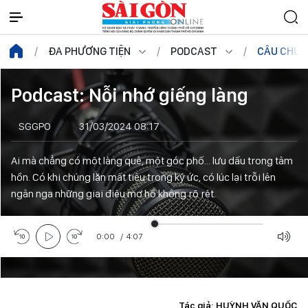
ĐA PHƯƠNG TIỆN
PODCAST
CÂU CHUY
Podcast: Nỗi nhớ giếng làng
SGGPO
31/03/2024 08:17
Ai mà chẳng có một làng quê, một góc phố... lưu dấu trong tâm
hồn. Có khi chúng lặn mất tiêu trong ký ức, có lúc lại trỗi lên
ngân nga những giai điệu mơ hồ không rõ rệt.
0:00
/
4:07
Tác giả: HUỲNH VĂN QUỐC