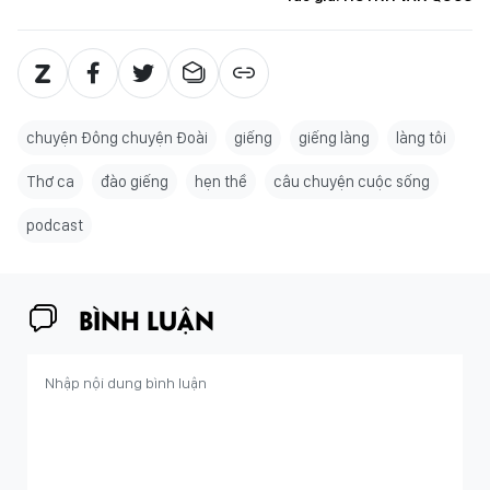
chuyện Đông chuyện Đoài
giếng
giếng làng
làng tôi
Thơ ca
đào giếng
hẹn thề
câu chuyện cuộc sống
podcast
BÌNH LUẬN