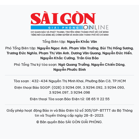
Tổng Biên tập:
Nguyễn Khắc Văn
Phó Tổng Biên tập:
Nguyễn Ngọc Anh
,
Phạm Văn Trường
,
Bùi Thị Hồng Sương
,
Trương Đức Nghĩa
,
Phạm Thị Vân Anh
,
Dương Văn Quang
,
Nguyễn Đức Hiển
,
Nguyễn Khắc Cường
,
Trần Gia Bảo
Phó Tổng Thư ký tòa soạn:
Ngô Quang Trưởng
,
Nguyễn Chiến Dũng
,
Nguyễn Phước Bình
Tòa soạn
: 432-434 Nguyễn Thị Minh Khai, Phường Bàn Cờ, TP.HCM
Điện thoại Báo SGGP
: (028) 3.9294.091, 3.9294.092, 3.9294.093,
3.9294.097, 3.9294.098
Điện thoại Tòa soạn Báo Điện tử
: 08 65 11 22 55
Giấy phép hoạt động Báo in và Báo Điện tử số 305/GP-BTTTT do Bộ Thông
tin và Truyền thông cấp ngày 28-8-2023.
© Bản quyền Báo SÀI GÒN GIẢI PHÓNG.