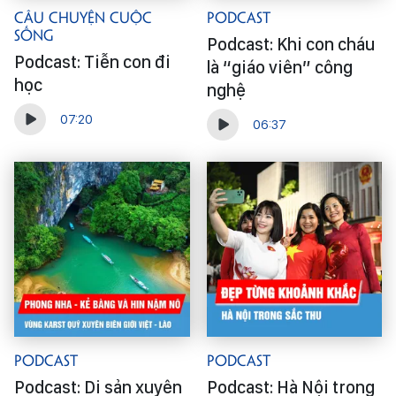
Câu Chuyện Cuộc
Podcast
Sống
Podcast: Khi con cháu
Podcast: Tiễn con đi
là “giáo viên” công
học
nghệ
07:20
06:37
Podcast
Podcast
Podcast: Di sản xuyên
Podcast: Hà Nội trong