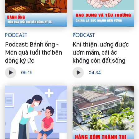
Podcast
Podcast
Podcast: Bánh ống -
Khi thiện lương được
Món quà tuổi thơ bên
ươm mầm, cái ác
dòng ký ức
không còn đất sống
05:15
04:34