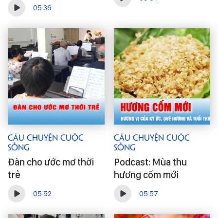
05:36
Câu Chuyện Cuộc
Câu Chuyện Cuộc
Sống
Sống
Đàn cho ước mơ thời
Podcast: Mùa thu
trẻ
hương cốm mới
05:52
05:57