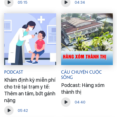
05:15
04:34
Podcast
Câu Chuyện Cuộc
Sống
Khám định kỳ miễn phí
Podcast: Hàng xóm
cho trẻ tại trạm y tế:
thành thị
Thêm an tâm, bớt gánh
nặng
04:40
05:42