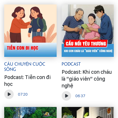
Câu Chuyện Cuộc
Podcast
Sống
Podcast: Khi con cháu
Podcast: Tiễn con đi
là “giáo viên” công
học
nghệ
07:20
06:37