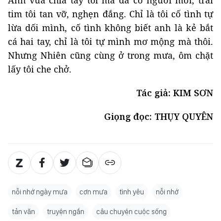
Anh vừa chia tay tôi mà đã có người mới, trái
tim tôi tan vỡ, nghẹn đắng. Chỉ là tôi cố tình tự
lừa dối mình, cố tình không biết anh là kẻ bắt
cá hai tay, chỉ là tôi tự mình mơ mộng mà thôi.
Nhưng Nhiên cũng cùng ở trong mưa, ôm chặt
lấy tôi che chở.
Tác giả: KIM SƠN
Giọng đọc: THỤY QUYÊN
nỗi nhớ ngày mưa
cơn mưa
tình yêu
nỗi nhớ
tản văn
truyện ngắn
câu chuyện cuộc sống