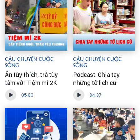
Câu Chuyện Cuộc
Câu Chuyện Cuộc
Sống
Sống
Ăn tùy thích, trả tùy
Podcast: Chia tay
tâm với Tiệm mì 2K
những tờ lịch cũ
05:00
04:37