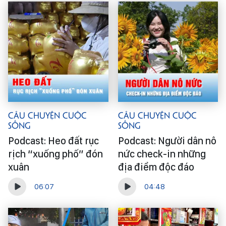
Câu Chuyện Cuộc
Câu Chuyện Cuộc
Sống
Sống
Podcast: Heo đất rục
Podcast: Người dân nô
rịch “xuống phố” đón
nức check-in những
xuân
địa điểm độc đáo
06:07
04:48