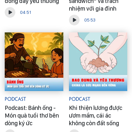
đong đầy yêu thương
sandwich” và trách
nhiệm với gia đình
04:51
05:53
Podcast
Podcast
Podcast: Bánh ống -
Khi thiện lương được
Món quà tuổi thơ bên
ươm mầm, cái ác
dòng ký ức
không còn đất sống