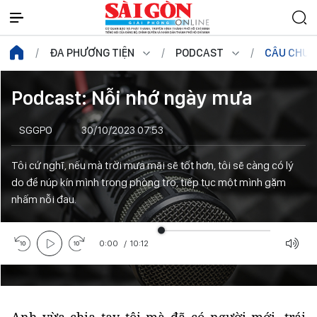
ĐA PHƯƠNG TIỆN
PODCAST
CÂU CHUY
Podcast: Nỗi nhớ ngày mưa
SGGPO
30/10/2023 07:53
Tôi cứ nghĩ, nếu mà trời mưa mãi sẽ tốt hơn, tôi sẽ càng có lý
do để núp kín mình trong phòng trọ, tiếp tục một mình gặm
nhấm nỗi đau.
0:00
/
10:12