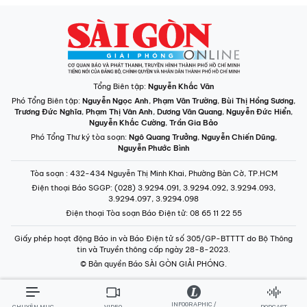
Tổng Biên tập:
Nguyễn Khắc Văn
Phó Tổng Biên tập:
Nguyễn Ngọc Anh
,
Phạm Văn Trường
,
Bùi Thị Hồng Sương
,
Trương Đức Nghĩa
,
Phạm Thị Vân Anh
,
Dương Văn Quang
,
Nguyễn Đức Hiển
,
Nguyễn Khắc Cường
,
Trần Gia Bảo
Phó Tổng Thư ký tòa soạn:
Ngô Quang Trưởng
,
Nguyễn Chiến Dũng
,
Nguyễn Phước Bình
Tòa soạn
: 432-434 Nguyễn Thị Minh Khai, Phường Bàn Cờ, TP.HCM
Điện thoại Báo SGGP
: (028) 3.9294.091, 3.9294.092, 3.9294.093,
3.9294.097, 3.9294.098
Điện thoại Tòa soạn Báo Điện tử
: 08 65 11 22 55
Giấy phép hoạt động Báo in và Báo Điện tử số 305/GP-BTTTT do Bộ Thông
tin và Truyền thông cấp ngày 28-8-2023.
© Bản quyền Báo SÀI GÒN GIẢI PHÓNG.
INFOGRAPHIC /
CHUYÊN MỤC
VIDEO
PODCAST