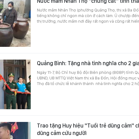
Nước mắm Nhân Thọ "chưng cất" tinh th
Nước mắm Nhân Thọ (phường Quảng Thọ, thị xã Ba Đồn
tiếng không chỉ ngon mà còn ở cách làm. Ủ chượp đến
thị trường, nước mắm nơi đây rất ngon và cũng rất hiế
Quảng Bình: Tặng nhà tình nghĩa cho 2 gi
Ngày 11-7, Bộ Chỉ huy Bộ đội Biên phòng (BĐBP) tỉnh Q
UBND, UB MTTQ Việt Nam thị xã Ba Đồn, Hội đồng mục 
Thọ đã tổ chức lễ khánh thành nhà tình nghĩa cho 2 hộ
Trao tặng Huy hiệu "Tuổi trẻ dũng cảm" c
dũng cảm cứu người