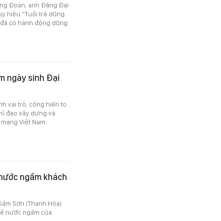
ơng Đoàn, anh Đặng Đại
uy hiệu “Tuổi trẻ dũng
n đã có hành động dũng
m ngày sinh Đại
h vai trò, cống hiến to
hỉ đạo xây dựng và
h mạng Việt Nam.
 nước ngầm khách
 Sầm Sơn (Thanh Hóa)
i bể nước ngầm của