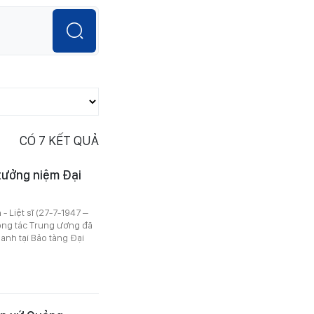
CÓ
7
KẾT QUẢ
tưởng niệm Đại
 Liệt sĩ (27-7-1947 –
ông tác Trung ương đã
nh tại Bảo tàng Đại