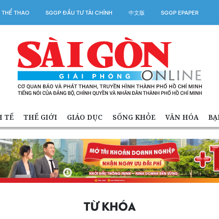
 THỂ THAO
SGGP ĐẦU TƯ TÀI CHÍNH
中文版
SGGP EPAPER
H TẾ
THẾ GIỚI
GIÁO DỤC
SỐNG KHỎE
VĂN HÓA
BẠ
TỪ KHÓA