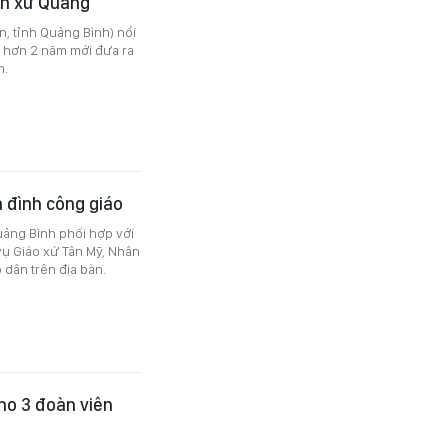
ần xứ Quảng
, tỉnh Quảng Bình) nổi
 hơn 2 năm mới đưa ra
m.
a đình công giáo
uảng Bình phối hợp với
vụ Giáo xứ Tân Mỹ, Nhân
 dân trên địa bàn.
ho 3 đoàn viên