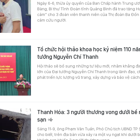
Ngày 6-6, thừa ủy quyền của Ban Chấp hành Trung ư
Bàng, Bí thư Tỉnh Đoàn tỉnh Quảng Bình đã trao tặng H
cảm” cho 3 đoàn viên thanh niên của Thị đoàn Ba Đồ
cảm cứu người.
Tổ chức hội thảo khoa học kỷ niệm 110 nă
tướng Nguyễn Chí Thanh
Hội thảo sẽ bổ sung những tư liệu mới, nhằm khẳng địn
lớn của Đại tướng Nguyễn Chí Thanh trong lãnh đạo, c
phát triển lực lượng vũ trang, xây dựng và bảo vệ các
Thanh Hóa: 3 người thương vong dưới bể
sạn
Sáng 11-9, ông Phạm Văn Tuấn, Phó Chủ tịch UBND TP
cho biết, trên địa bàn vừa xảy ra một vụ ngạt khí dướ
khách sạn khiến 3 người thương vong.