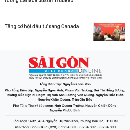
tướng Canada Justin Trudeau
Tăng cơ hội đầu tư sang Canada
Tổng Biên tập:
Nguyễn Khắc Văn
Phó Tổng Biên tập:
Nguyễn Ngọc Anh
,
Phạm Văn Trường
,
Bùi Thị Hồng Sương
,
Trương Đức Nghĩa
,
Phạm Thị Vân Anh
,
Dương Văn Quang
,
Nguyễn Đức Hiển
,
Nguyễn Khắc Cường
,
Trần Gia Bảo
Phó Tổng Thư ký tòa soạn:
Ngô Quang Trưởng
,
Nguyễn Chiến Dũng
,
Nguyễn Phước Bình
Tòa soạn
: 432-434 Nguyễn Thị Minh Khai, Phường Bàn Cờ, TP.HCM
Điện thoại Báo SGGP
: (028) 3.9294.091, 3.9294.092, 3.9294.093,