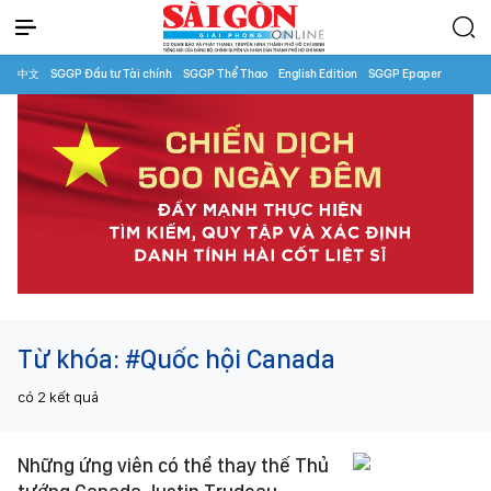
中文
SGGP Đầu tư Tài chính
SGGP Thể Thao
English Edition
SGGP Epaper
Từ khóa:
#Quốc hội Canada
có
2
kết quả
Những ứng viên có thể thay thế Thủ