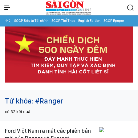
中文
SGGP Đầu tư Tài chính
SGGP Thể Thao
English Edition
SGGP Epaper
Từ khóa:
#Ranger
có
32
kết quả
Ford Việt Nam ra mắt các phiên bản