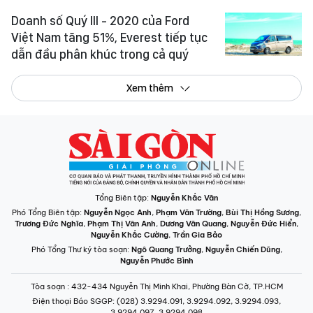
Doanh số Quý III - 2020 của Ford
Việt Nam tăng 51%, Everest tiếp tục
dẫn đầu phân khúc trong cả quý
Xem thêm
Tổng Biên tập:
Nguyễn Khắc Văn
Phó Tổng Biên tập:
Nguyễn Ngọc Anh
,
Phạm Văn Trường
,
Bùi Thị Hồng Sương
,
Trương Đức Nghĩa
,
Phạm Thị Vân Anh
,
Dương Văn Quang
,
Nguyễn Đức Hiển
,
Nguyễn Khắc Cường
,
Trần Gia Bảo
Phó Tổng Thư ký tòa soạn:
Ngô Quang Trưởng
,
Nguyễn Chiến Dũng
,
Nguyễn Phước Bình
Tòa soạn
: 432-434 Nguyễn Thị Minh Khai, Phường Bàn Cờ, TP.HCM
Điện thoại Báo SGGP
: (028) 3.9294.091, 3.9294.092, 3.9294.093,
3.9294.097, 3.9294.098