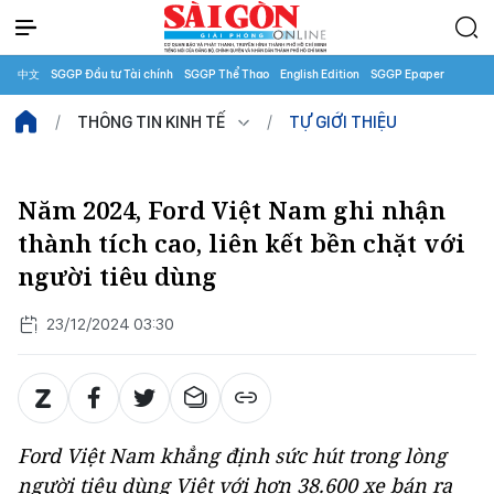
中文
SGGP Đầu tư Tài chính
SGGP Thể Thao
English Edition
SGGP Epaper
THÔNG TIN KINH TẾ
TỰ GIỚI THIỆU
Năm 2024, Ford Việt Nam ghi nhận
thành tích cao, liên kết bền chặt với
người tiêu dùng
23/12/2024 03:30
Ford Việt Nam khẳng định sức hút trong lòng
người tiêu dùng Việt với hơn 38.600 xe bán ra