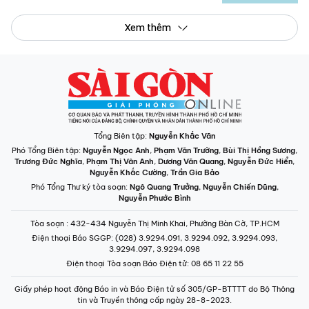
Xem thêm
Tổng Biên tập:
Nguyễn Khắc Văn
Phó Tổng Biên tập:
Nguyễn Ngọc Anh
,
Phạm Văn Trường
,
Bùi Thị Hồng Sương
,
Trương Đức Nghĩa
,
Phạm Thị Vân Anh
,
Dương Văn Quang
,
Nguyễn Đức Hiển
,
Nguyễn Khắc Cường
,
Trần Gia Bảo
Phó Tổng Thư ký tòa soạn:
Ngô Quang Trưởng
,
Nguyễn Chiến Dũng
,
Nguyễn Phước Bình
Tòa soạn
: 432-434 Nguyễn Thị Minh Khai, Phường Bàn Cờ, TP.HCM
Điện thoại Báo SGGP
: (028) 3.9294.091, 3.9294.092, 3.9294.093,
3.9294.097, 3.9294.098
Điện thoại Tòa soạn Báo Điện tử
: 08 65 11 22 55
Giấy phép hoạt động Báo in và Báo Điện tử số 305/GP-BTTTT do Bộ Thông
tin và Truyền thông cấp ngày 28-8-2023.