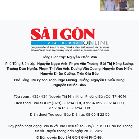
Tổng Biên tập:
Nguyễn Khắc Văn
Phó Tổng Biên tập:
Nguyễn Ngọc Anh
,
Phạm Văn Trường
,
Bùi Thị Hồng Sương
,
Trương Đức Nghĩa
,
Phạm Thị Vân Anh
,
Dương Văn Quang
,
Nguyễn Đức Hiển
,
Nguyễn Khắc Cường
,
Trần Gia Bảo
Phó Tổng Thư ký tòa soạn:
Ngô Quang Trưởng
,
Nguyễn Chiến Dũng
,
Nguyễn Phước Bình
Tòa soạn
: 432-434 Nguyễn Thị Minh Khai, Phường Bàn Cờ, TP.HCM
Điện thoại Báo SGGP
: (028) 3.9294.091, 3.9294.092, 3.9294.093,
3.9294.097, 3.9294.098
Điện thoại Tòa soạn Báo Điện tử
: 08 65 11 22 55
Giấy phép hoạt động Báo in và Báo Điện tử số 305/GP-BTTTT do Bộ Thông
tin và Truyền thông cấp ngày 28-8-2023.
© Bản quyền Báo SÀI GÒN GIẢI PHÓNG.