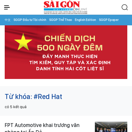
中文
SGGP Đầu tư Tài chính
SGGP Thể Thao
English Edition
SGGP Epaper
Từ khóa:
#Red Hat
có
5
kết quả
FPT Automotive khai trương văn