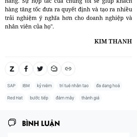
hàng. Sự hợp tác của chúng tôi sẽ giúp khách
hàng tăng tốc đưa ra quyết định và tạo ra nhiều
trải nghiệm ý nghĩa hơn cho doanh nghiệp và
nhân viên của họ".
KIM THANH
SAP
IBM
kỷ niệm
trí tuệ nhân tạo
đa dạng hoá
Red Hat
bước tiếp
đám mây
thành giá
BÌNH LUẬN