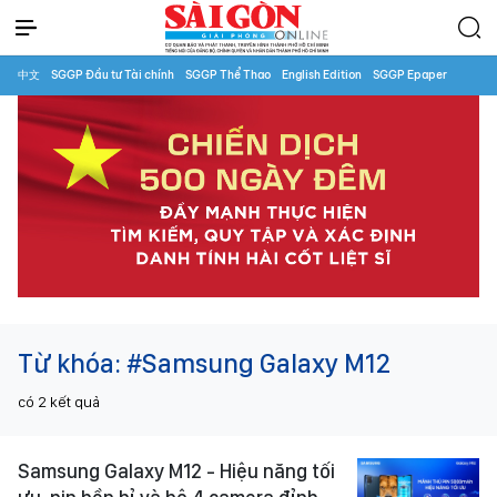
中文
SGGP Đầu tư Tài chính
SGGP Thể Thao
English Edition
SGGP Epaper
Từ khóa:
#Samsung Galaxy M12
có
2
kết quả
Samsung Galaxy M12 - Hiệu năng tối