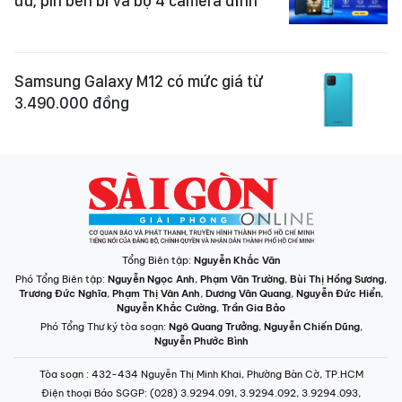
ưu, pin bền bỉ và bộ 4 camera đỉnh
Samsung Galaxy M12 có mức giá từ
3.490.000 đồng
Tổng Biên tập:
Nguyễn Khắc Văn
Phó Tổng Biên tập:
Nguyễn Ngọc Anh
,
Phạm Văn Trường
,
Bùi Thị Hồng Sương
,
Trương Đức Nghĩa
,
Phạm Thị Vân Anh
,
Dương Văn Quang
,
Nguyễn Đức Hiển
,
Nguyễn Khắc Cường
,
Trần Gia Bảo
Phó Tổng Thư ký tòa soạn:
Ngô Quang Trưởng
,
Nguyễn Chiến Dũng
,
Nguyễn Phước Bình
Tòa soạn
: 432-434 Nguyễn Thị Minh Khai, Phường Bàn Cờ, TP.HCM
Điện thoại Báo SGGP
: (028) 3.9294.091, 3.9294.092, 3.9294.093,