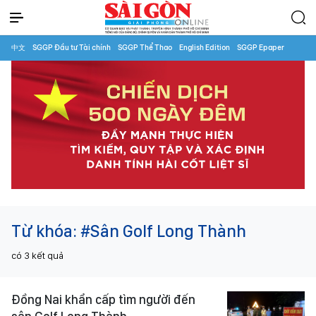
中文
SGGP Đầu tư Tài chính
SGGP Thể Thao
English Edition
SGGP Epaper
Từ khóa:
#Sân Golf Long Thành
có
3
kết quả
Đồng Nai khẩn cấp tìm người đến