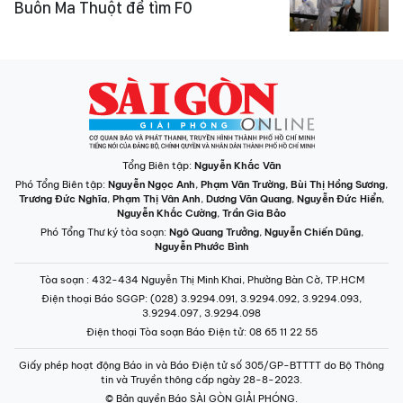
Buôn Ma Thuột để tìm F0
Tổng Biên tập:
Nguyễn Khắc Văn
Phó Tổng Biên tập:
Nguyễn Ngọc Anh
,
Phạm Văn Trường
,
Bùi Thị Hồng Sương
,
Trương Đức Nghĩa
,
Phạm Thị Vân Anh
,
Dương Văn Quang
,
Nguyễn Đức Hiển
,
Nguyễn Khắc Cường
,
Trần Gia Bảo
Phó Tổng Thư ký tòa soạn:
Ngô Quang Trưởng
,
Nguyễn Chiến Dũng
,
Nguyễn Phước Bình
Tòa soạn
: 432-434 Nguyễn Thị Minh Khai, Phường Bàn Cờ, TP.HCM
Điện thoại Báo SGGP
: (028) 3.9294.091, 3.9294.092, 3.9294.093,
3.9294.097, 3.9294.098
Điện thoại Tòa soạn Báo Điện tử
: 08 65 11 22 55
Giấy phép hoạt động Báo in và Báo Điện tử số 305/GP-BTTTT do Bộ Thông
tin và Truyền thông cấp ngày 28-8-2023.
© Bản quyền Báo SÀI GÒN GIẢI PHÓNG.