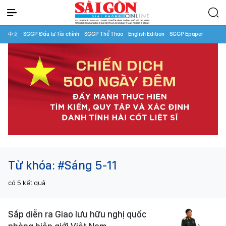
中文
SGGP Đầu tư Tài chính
SGGP Thể Thao
English Edition
SGGP Epaper
Từ khóa:
#Sáng 5-11
có
5
kết quả
Sắp diễn ra Giao lưu hữu nghị quốc