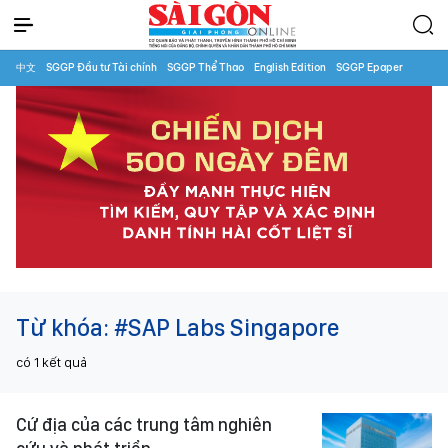
中文
SGGP Đầu tư Tài chính
SGGP Thể Thao
English Edition
SGGP Epaper
Từ khóa:
#SAP Labs Singapore
có
1
kết quả
Cứ địa của các trung tâm nghiên