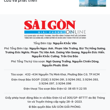
cứu và phát triển
Tổng Biên tập:
Nguyễn Khắc Văn
Phó Tổng Biên tập:
Nguyễn Ngọc Anh
,
Phạm Văn Trường
,
Bùi Thị Hồng Sương
,
Trương Đức Nghĩa
,
Phạm Thị Vân Anh
,
Dương Văn Quang
,
Nguyễn Đức Hiển
,
Nguyễn Khắc Cường
,
Trần Gia Bảo
Phó Tổng Thư ký tòa soạn:
Ngô Quang Trưởng
,
Nguyễn Chiến Dũng
,
Nguyễn Phước Bình
Tòa soạn
: 432-434 Nguyễn Thị Minh Khai, Phường Bàn Cờ, TP.HCM
Điện thoại Báo SGGP
: (028) 3.9294.091, 3.9294.092, 3.9294.093,
3.9294.097, 3.9294.098
Điện thoại Tòa soạn Báo Điện tử
: 08 65 11 22 55
Giấy phép hoạt động Báo in và Báo Điện tử số 305/GP-BTTTT do Bộ Thông
tin và Truyền thông cấp ngày 28-8-2023.
© Bản quyền Báo SÀI GÒN GIẢI PHÓNG.