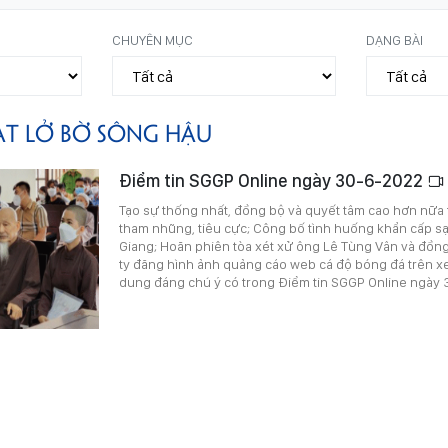
CHUYÊN MỤC
DẠNG BÀI
ẠT LỞ BỜ SÔNG HẬU
Điểm tin SGGP Online ngày 30-6-2022
Tạo sự thống nhất, đồng bộ và quyết tâm cao hơn nữ
tham nhũng, tiêu cực; Công bố tình huống khẩn cấp sạ
Giang; Hoãn phiên tòa xét xử ông Lê Tùng Vân và đồn
ty đăng hình ảnh quảng cáo web cá độ bóng đá trên x
dung đáng chú ý có trong Điểm tin SGGP Online ngày 