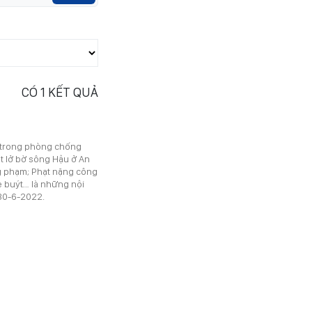
CÓ
1
KẾT QUẢ
a trong phòng chống
t lở bờ sông Hậu ở An
g phạm; Phạt nặng công
e buýt… là những nội
30-6-2022.