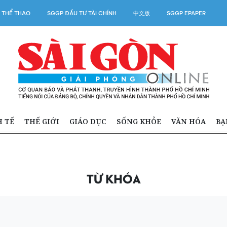
 THỂ THAO
SGGP ĐẦU TƯ TÀI CHÍNH
中文版
SGGP EPAPER
H TẾ
THẾ GIỚI
GIÁO DỤC
SỐNG KHỎE
VĂN HÓA
BẠ
TỪ KHÓA