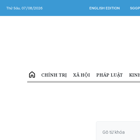
Thứ Sáu, 07/08/2026
ENGLISH EDITION
SGGP
CHÍNH TRỊ
XÃ HỘI
PHÁP LUẬT
KIN