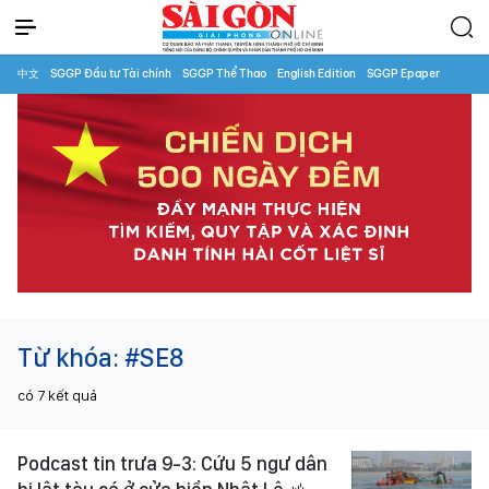
中文
SGGP Đầu tư Tài chính
SGGP Thể Thao
English Edition
SGGP Epaper
Từ khóa:
#SE8
có
7
kết quả
Podcast tin trưa 9-3: Cứu 5 ngư dân