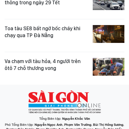
thông trong ngày 29 Tết
Toa tàu SE8 bất ngờ bốc cháy khi
chạy qua TP Đà Nẵng
Va chạm với tàu hỏa, 4 người trên
ôtô 7 chỗ thương vong
Tổng Biên tập:
Nguyễn Khắc Văn
Phó Tổng Biên tập:
Nguyễn Ngọc Anh
,
Phạm Văn Trường
,
Bùi Thị Hồng Sương
,